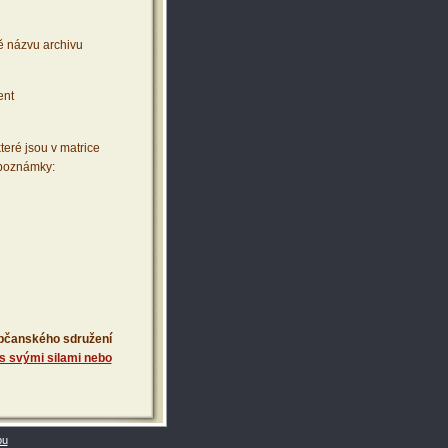
ě názvu archivu
ent
teré jsou v matrice
 poznámky:
 občanského sdružení
s svými silami nebo
bu