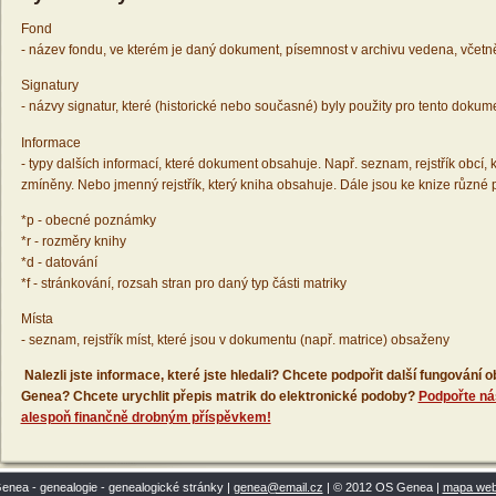
Fond
- název fondu, ve kterém je daný dokument, písemnost v archivu vedena, včetn
Signatury
- názvy signatur, které (historické nebo současné) byly použity pro tento dokum
Informace
- typy dalších informací, které dokument obsahuje. Např. seznam, rejstřík obcí, k
zmíněny. Nebo jmenný rejstřík, který kniha obsahuje. Dále jsou ke knize různé
*p - obecné poznámky
*r - rozměry knihy
*d - datování
*f - stránkování, rozsah stran pro daný typ části matriky
Místa
- seznam, rejstřík míst, které jsou v dokumentu (např. matrice) obsaženy
Nalezli jste informace, které jste hledali? Chcete podpořit další fungování
Genea? Chcete urychlit přepis matrik do elektronické podoby?
Podpořte ná
alespoň finančně drobným příspěvkem!
enea - genealogie - genealogické stránky |
genea@email.cz
| © 2012 OS Genea |
mapa we