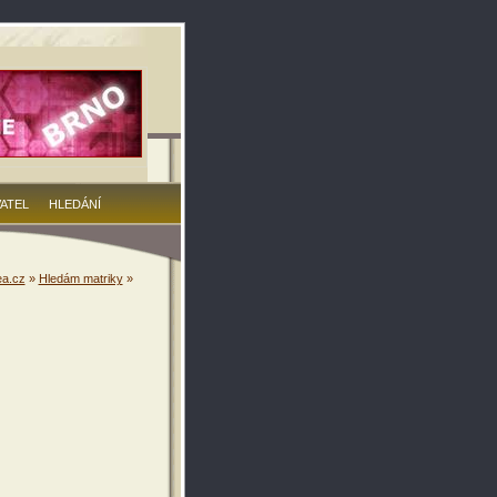
VATEL
HLEDÁNÍ
a.cz
»
Hledám matriky
»