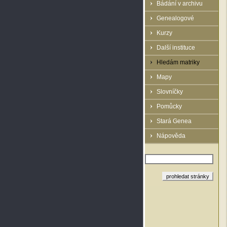
Bádání v archivu
Genealogové
Kurzy
Další instituce
Hledám matriky
Mapy
Slovníčky
Pomůcky
Stará Genea
Nápověda