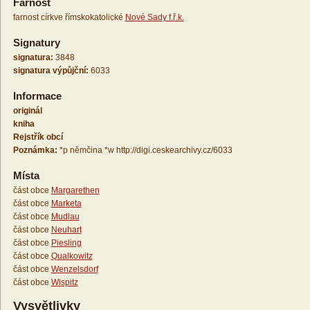
Farnost
farnost církve římskokatolické
Nové Sady f.ř.k.
Signatury
signatura:
3848
signatura výpůjční:
6033
Informace
originál
kniha
Rejstřík obcí
Poznámka:
*p němčina *w http://digi.ceskearchivy.cz/6033
Místa
část obce
Margarethen
část obce
Marketa
část obce
Mudlau
část obce
Neuhart
část obce
Piesling
část obce
Qualkowitz
část obce
Wenzelsdorf
část obce
Wispitz
Vysvětlivky