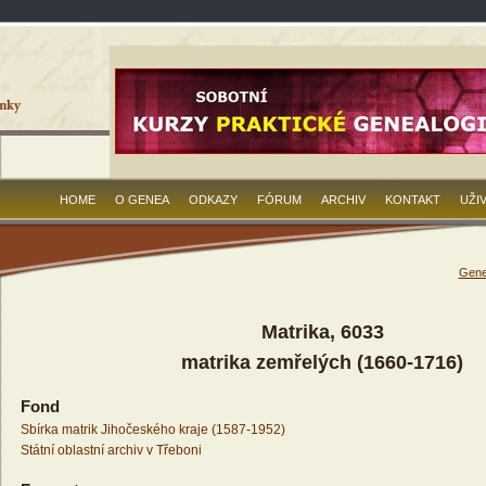
HOME
O GENEA
ODKAZY
FÓRUM
ARCHIV
KONTAKT
UŽI
Gene
Matrika, 6033
matrika zemřelých (1660-1716)
Fond
Sbírka matrik Jihočeského kraje (1587-1952)
Státní oblastní archiv v Třeboni