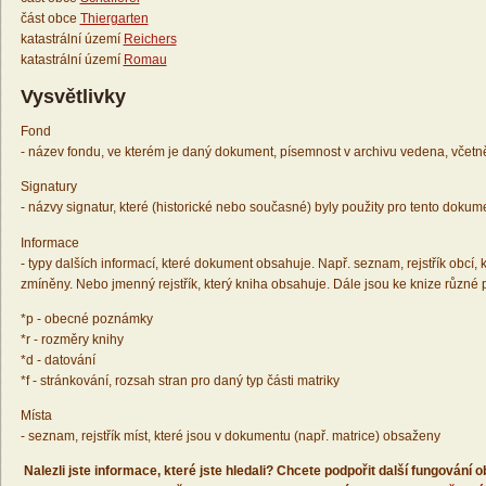
část obce
Thiergarten
katastrální území
Reichers
katastrální území
Romau
Vysvětlivky
Fond
- název fondu, ve kterém je daný dokument, písemnost v archivu vedena, včetn
Signatury
- názvy signatur, které (historické nebo současné) byly použity pro tento dokum
Informace
- typy dalších informací, které dokument obsahuje. Např. seznam, rejstřík obcí, k
zmíněny. Nebo jmenný rejstřík, který kniha obsahuje. Dále jsou ke knize různé
*p - obecné poznámky
*r - rozměry knihy
*d - datování
*f - stránkování, rozsah stran pro daný typ části matriky
Místa
- seznam, rejstřík míst, které jsou v dokumentu (např. matrice) obsaženy
Nalezli jste informace, které jste hledali? Chcete podpořit další fungování