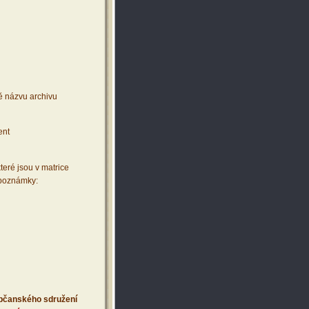
ě názvu archivu
ent
teré jsou v matrice
 poznámky:
 občanského sdružení