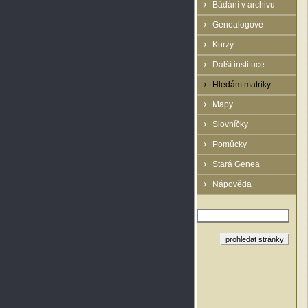
Bádání v archivu
Genealogové
Kurzy
Další instituce
Hledám matriky
Mapy
Slovníčky
Pomůcky
Stará Genea
Nápověda