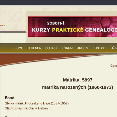
HOME
O GENEA
ODKAZY
FÓRUM
ARCHIV
KONTAKT
UŽI
Gene
Matrika, 5897
matrika narozených (1860-1873)
Fond
Sbírka matrik Jihočeského kraje (1587-1952)
Státní oblastní archiv v Třeboni