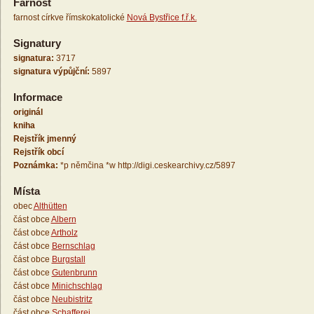
Farnost
farnost církve římskokatolické
Nová Bystřice f.ř.k.
Signatury
signatura:
3717
signatura výpůjční:
5897
Informace
originál
kniha
Rejstřík jmenný
Rejstřík obcí
Poznámka:
*p němčina *w http://digi.ceskearchivy.cz/5897
Místa
obec
Althütten
část obce
Albern
část obce
Artholz
část obce
Bernschlag
část obce
Burgstall
část obce
Gutenbrunn
část obce
Minichschlag
část obce
Neubistritz
část obce
Schafferei