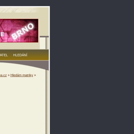
VATEL
HLEDÁNÍ
a.cz
»
Hledám matriky
»