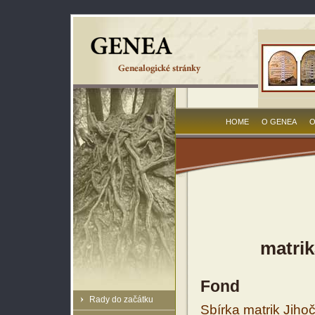
HOME
O GENEA
O
matrik
Fond
Rady do začátku
Sbírka matrik Jiho