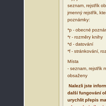
seznam, rejstřík ob
jmenný rejstřík, kt
poznámky:
*p - obecné pozn
*r - rozměry knihy
*d - datování
*f - stránkování, r
Místa
- seznam, rejstřík 
obsaženy
Nalezli jste info
další fungování 
urychlit přepis m