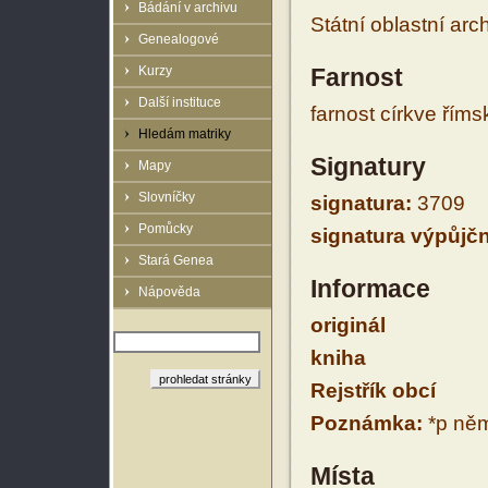
Bádání v archivu
Státní oblastní arc
Genealogové
Kurzy
Farnost
Další instituce
farnost církve řím
Hledám matriky
Signatury
Mapy
Slovníčky
signatura:
3709
Pomůcky
signatura výpůjčn
Stará Genea
Informace
Nápověda
originál
kniha
Rejstřík obcí
Poznámka:
*p něm
Místa