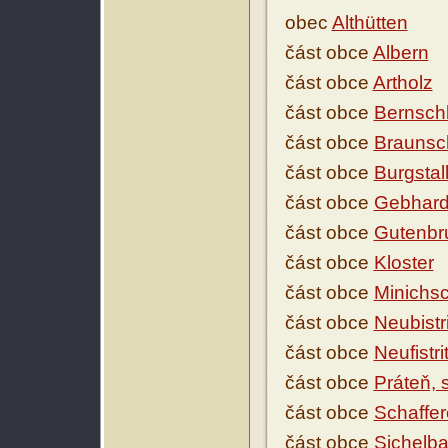
obec
Althütten
část obce
Albern
část obce
Artholz
část obce
Bernsch
část obce
Braunsc
část obce
Burgstal
část obce
Gebhar
část obce
Gutenbr
část obce
Kloster
část obce
Minichs
část obce
Neubistri
část obce
Neufistri
část obce
Práteň,
část obce
Schaffer
část obce
Sichelb