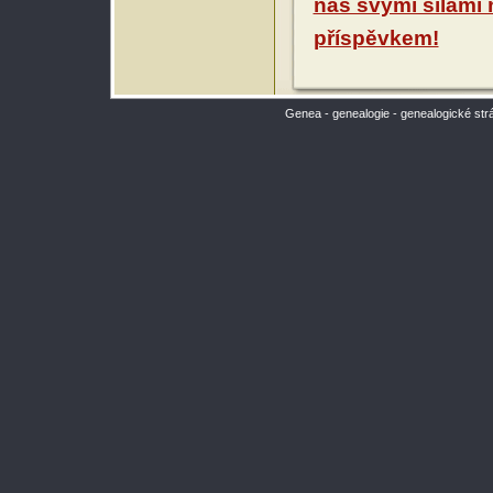
nás svými silami
příspěvkem!
Genea - genealogie - genealogické str