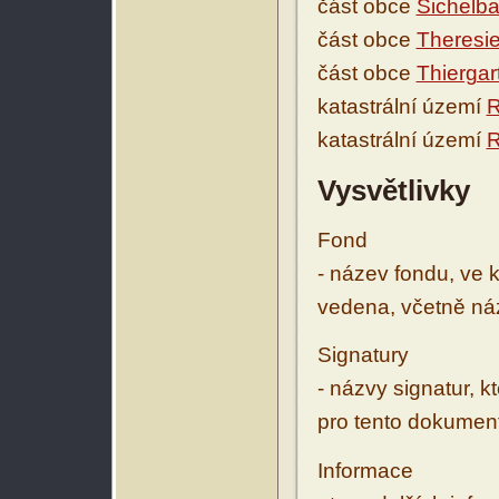
část obce
Sichelb
část obce
Theresie
část obce
Thiergar
katastrální území
R
katastrální území
Vysvětlivky
Fond
- název fondu, ve 
vedena, včetně ná
Signatury
- názvy signatur, k
pro tento dokumen
Informace