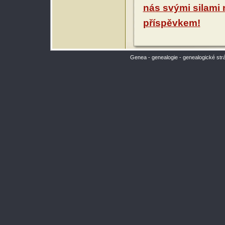
nás svými silami
příspěvkem!
Genea - genealogie - genealogické str