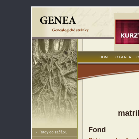
HOME
O GENEA
O
matri
Fond
Rady do začátku