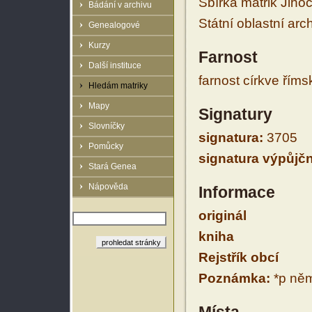
Sbírka matrik Jiho
Bádání v archivu
Státní oblastní arc
Genealogové
Kurzy
Farnost
Další instituce
farnost církve řím
Hledám matriky
Mapy
Signatury
Slovníčky
signatura:
3705
Pomůcky
signatura výpůjčn
Stará Genea
Nápověda
Informace
originál
kniha
Rejstřík obcí
Poznámka:
*p něm