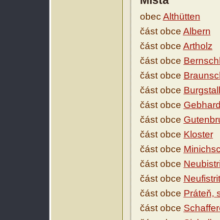
Místa
obec
Althütten
část obce
Albern
část obce
Artholz
část obce
Bernsch
část obce
Braunsc
část obce
Burgstal
část obce
Gebhar
část obce
Gutenbr
část obce
Kloster
část obce
Minichs
část obce
Neubistri
část obce
Neufistri
část obce
Práteň,
část obce
Schaffer