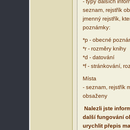
- typy dalších inf
seznam, rejstřík ob
jmenný rejstřík, kt
poznámky:
*p - obecné pozn
*r - rozměry knihy
*d - datování
*f - stránkování, r
Místa
- seznam, rejstřík 
obsaženy
Nalezli jste info
další fungování 
urychlit přepis m