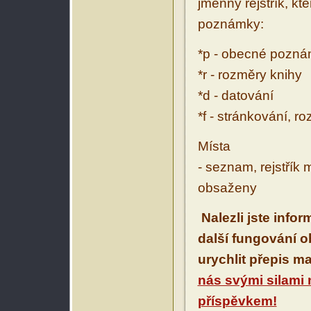
jmenný rejstřík, kt
poznámky:
*p - obecné pozn
*r - rozměry knihy
*d - datování
*f - stránkování, r
Místa
- seznam, rejstřík 
obsaženy
Nalezli jste info
další fungování 
urychlit přepis m
nás svými silami
příspěvkem!