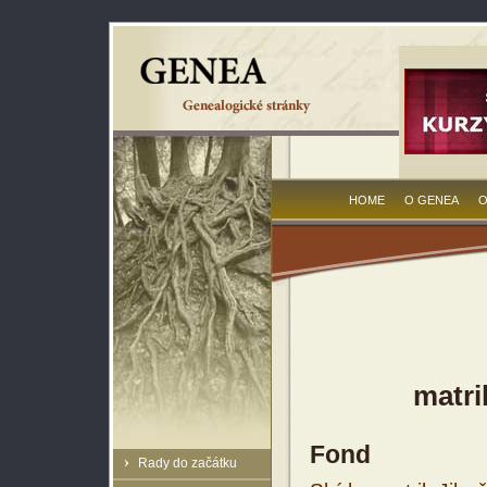
HOME
O GENEA
O
matri
Fond
Rady do začátku