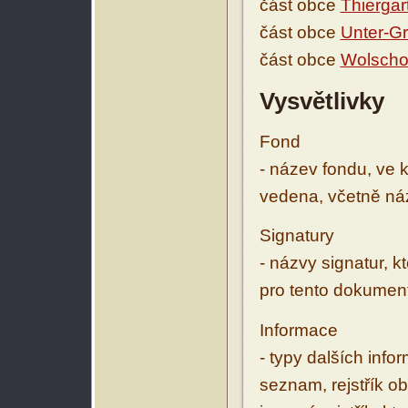
část obce
Thiergar
část obce
Unter-G
část obce
Wolscho
Vysvětlivky
Fond
- název fondu, ve 
vedena, včetně ná
Signatury
- názvy signatur, k
pro tento dokumen
Informace
- typy dalších inf
seznam, rejstřík ob