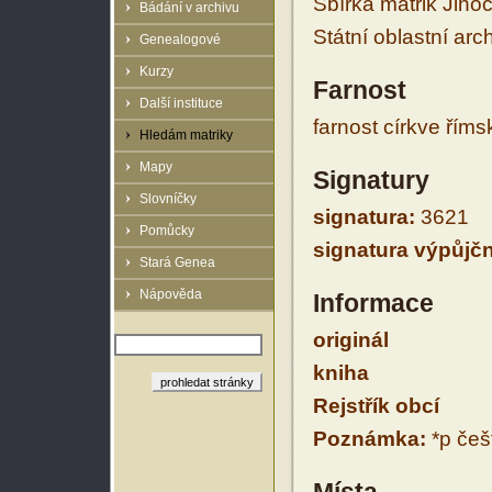
Sbírka matrik Jiho
Bádání v archivu
Státní oblastní arc
Genealogové
Kurzy
Farnost
Další instituce
farnost církve řím
Hledám matriky
Mapy
Signatury
Slovníčky
signatura:
3621
Pomůcky
signatura výpůjčn
Stará Genea
Nápověda
Informace
originál
kniha
Rejstřík obcí
Poznámka:
*p češt