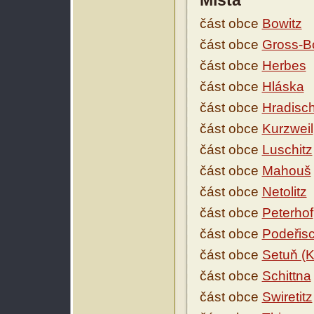
Místa
část obce
Bowitz
část obce
Gross-B
část obce
Herbes
část obce
Hláska
část obce
Hradisch
část obce
Kurzweil
část obce
Luschitz
část obce
Mahouš
část obce
Netolitz
část obce
Peterhof
část obce
Podeřisc
část obce
Setuň (K
část obce
Schittna
část obce
Swiretitz