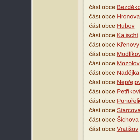
část obce
Bezděk
část obce
Hronova
část obce
Hubov
část obce
Kalischt
část obce
Křenovy
část obce
Modlíko
část obce
Mozolov
část obce
Nadějka
část obce
Nepřejo
část obce
Petříkov
část obce
Pohořeli
část obce
Starcov
část obce
Šichova
část obce
Vratišov