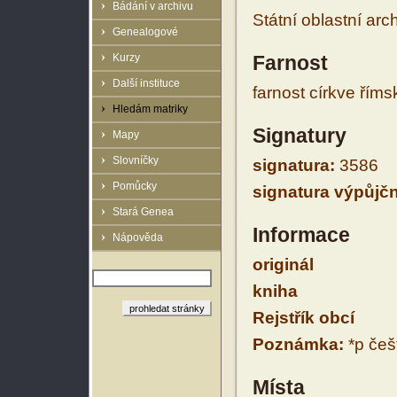
Bádání v archivu
Státní oblastní arc
Genealogové
Kurzy
Farnost
Další instituce
farnost církve řím
Hledám matriky
Signatury
Mapy
Slovníčky
signatura:
3586
Pomůcky
signatura výpůjčn
Stará Genea
Informace
Nápověda
originál
kniha
Rejstřík obcí
Poznámka:
*p češt
Místa