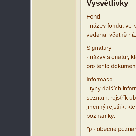
Vysvětlivky
Fond
- název fondu, ve 
vedena, včetně ná
Signatury
- názvy signatur, k
pro tento dokumen
Informace
- typy dalších inf
seznam, rejstřík ob
jmenný rejstřík, kt
poznámky:
*p - obecné pozn