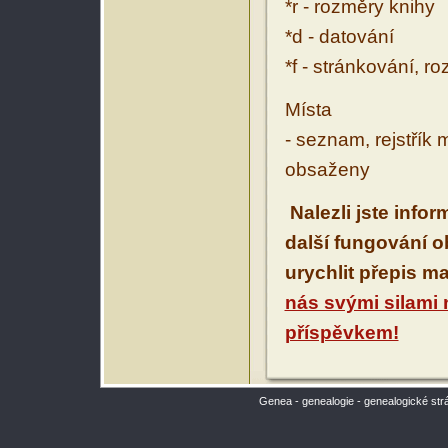
*r - rozměry knihy
*d - datování
*f - stránkování, r
Místa
- seznam, rejstřík 
obsaženy
Nalezli jste info
další fungování 
urychlit přepis m
nás svými silami
příspěvkem!
Genea - genealogie - genealogické str