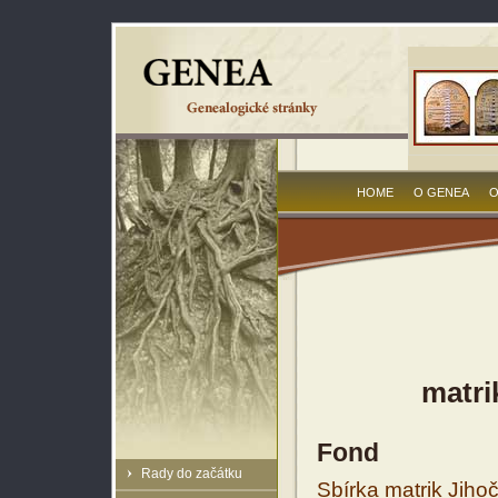
HOME
O GENEA
O
matri
Fond
Rady do začátku
Sbírka matrik Jiho