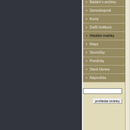
Bádání v archivu
Genealogové
Kurzy
Další instituce
Hledám matriky
Mapy
Slovníčky
Pomůcky
Stará Genea
Nápověda