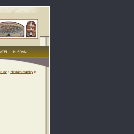
VATEL
HLEDÁNÍ
a.cz
»
Hledám matriky
»