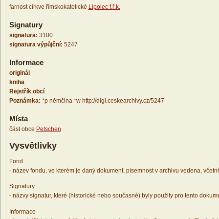
farnost církve římskokatolické
Lipolec f.ř.k.
Signatury
signatura:
3100
signatura výpůjční:
5247
Informace
originál
kniha
Rejstřík obcí
Poznámka:
*p němčina *w http://digi.ceskearchivy.cz/5247
Místa
část obce
Petschen
Vysvětlivky
Fond
- název fondu, ve kterém je daný dokument, písemnost v archivu vedena, včetn
Signatury
- názvy signatur, které (historické nebo současné) byly použity pro tento dokum
Informace