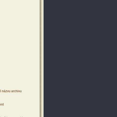
ě názvu archivu
ent