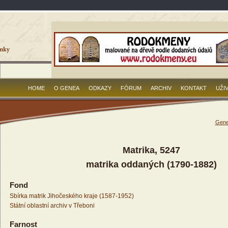
HOME
O GENEA
ODKAZY
FÓRUM
ARCHIV
KONTAKT
UŽI
Gene
Matrika, 5247
matrika oddaných (1790-1882)
Fond
Sbírka matrik Jihočeského kraje (1587-1952)
Státní oblastní archiv v Třeboni
Farnost