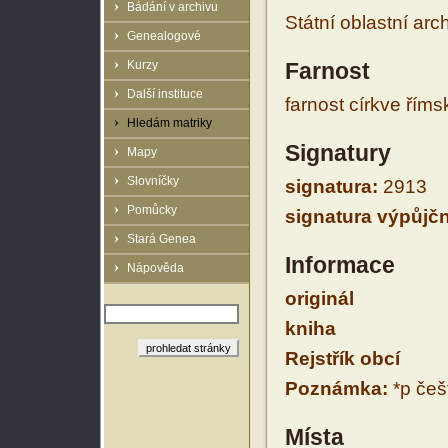
Bádání v archivu
Státní oblastní arc
Genealogové
Kurzy
Farnost
Další instituce
farnost církve řím
Hledám matriky
Signatury
Mapy
Slovníčky
signatura:
2913
Pomůcky
signatura výpůjčn
Stará Genea
Informace
Nápověda
originál
kniha
Rejstřík obcí
Poznámka:
*p češt
Místa