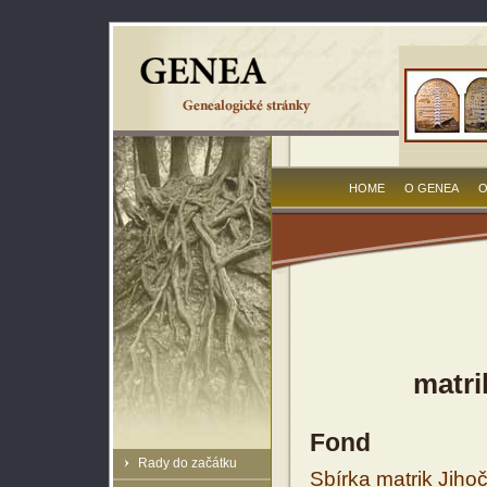
HOME
O GENEA
O
matri
Fond
Rady do začátku
Sbírka matrik Jiho