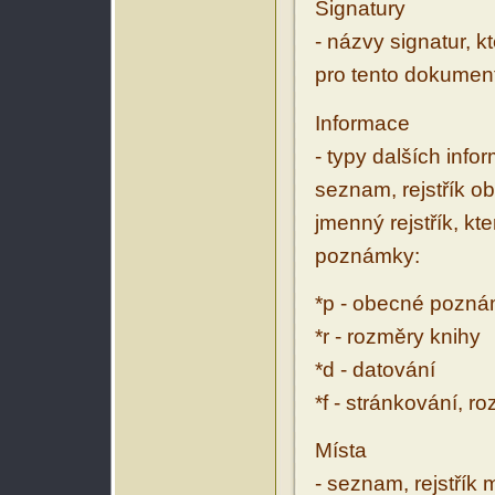
Signatury
- názvy signatur, k
pro tento dokumen
Informace
- typy dalších inf
seznam, rejstřík ob
jmenný rejstřík, kt
poznámky:
*p - obecné pozn
*r - rozměry knihy
*d - datování
*f - stránkování, r
Místa
- seznam, rejstřík 