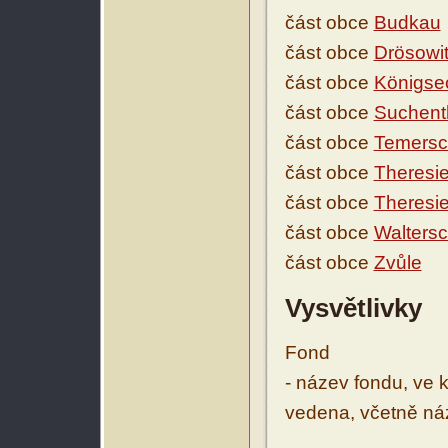
část obce
Budkau
část obce
Drösowi
část obce
Königse
část obce
Suchent
část obce
Temersc
část obce
Theresie
část obce
Theresie
část obce
Waltersc
část obce
Zvůle
Vysvětlivky
Fond
- název fondu, ve 
vedena, včetně ná