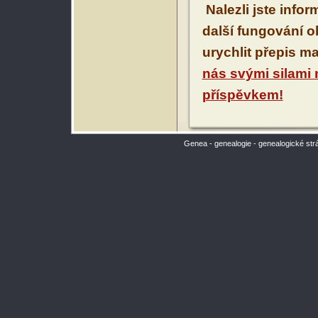
Nalezli jste info
další fungování 
urychlit přepis m
nás svými silami
příspěvkem!
Genea - genealogie - genealogické str