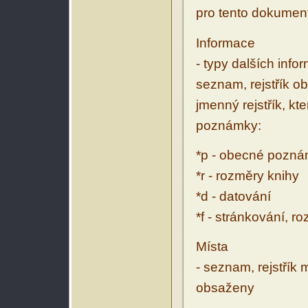
pro tento dokumen
Informace
- typy dalších inf
seznam, rejstřík ob
jmenný rejstřík, kt
poznámky:
*p - obecné pozn
*r - rozměry knihy
*d - datování
*f - stránkování, r
Místa
- seznam, rejstřík 
obsaženy