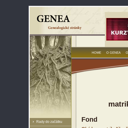
HOME
O GENEA
O
matri
Fond
Rady do začátku