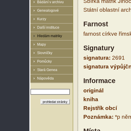
Sbírka matrik Jiho
Bádání v archivu
Státní oblastní arc
Genealogové
Kurzy
Farnost
Další instituce
farnost církve řím
Hledám matriky
Mapy
Signatury
Slovníčky
signatura:
2691
Pomůcky
signatura výpůjčn
Stará Genea
Nápověda
Informace
originál
kniha
Rejstřík obcí
Poznámka:
*p něm