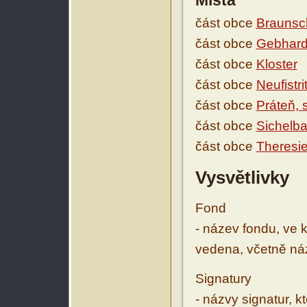
Místa
část obce
Braunsc
část obce
Gebhar
část obce
Kloster
část obce
Neufistri
část obce
Práteň,
část obce
Sichelb
část obce
Theresie
Vysvětlivky
Fond
- název fondu, ve 
vedena, včetně ná
Signatury
- názvy signatur, k