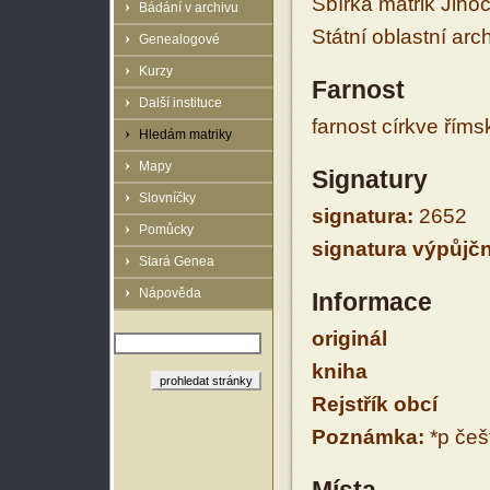
Sbírka matrik Jiho
Bádání v archivu
Státní oblastní arc
Genealogové
Kurzy
Farnost
Další instituce
farnost církve řím
Hledám matriky
Mapy
Signatury
Slovníčky
signatura:
2652
Pomůcky
signatura výpůjčn
Stará Genea
Nápověda
Informace
originál
kniha
Rejstřík obcí
Poznámka:
*p češt