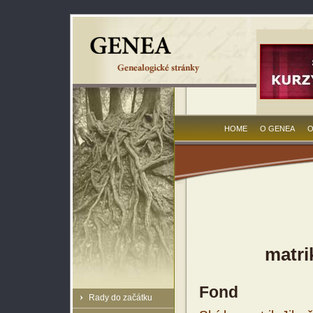
HOME
O GENEA
O
matri
Fond
Rady do začátku