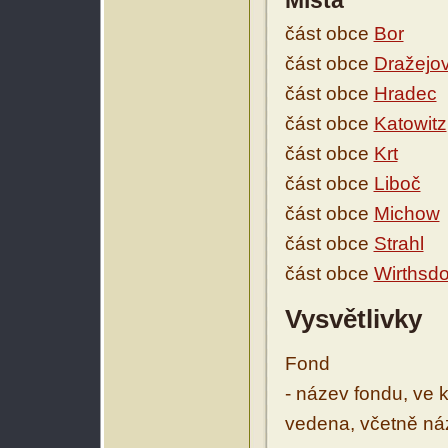
Místa
část obce
Bor
část obce
Dražejo
část obce
Hradec
část obce
Katowitz
část obce
Krt
část obce
Liboč
část obce
Michow
část obce
Strahl
část obce
Wirthsdo
Vysvětlivky
Fond
- název fondu, ve 
vedena, včetně ná