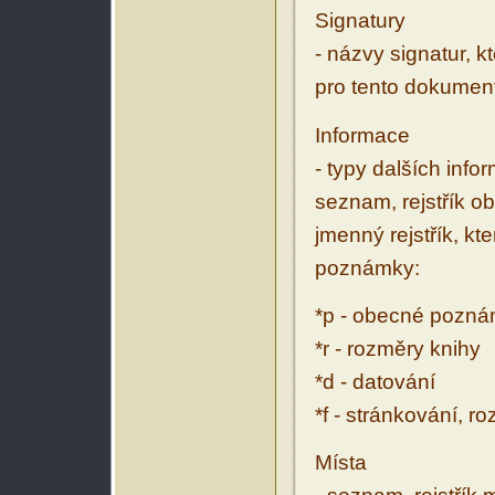
Signatury
- názvy signatur, k
pro tento dokumen
Informace
- typy dalších inf
seznam, rejstřík ob
jmenný rejstřík, kt
poznámky:
*p - obecné pozn
*r - rozměry knihy
*d - datování
*f - stránkování, r
Místa