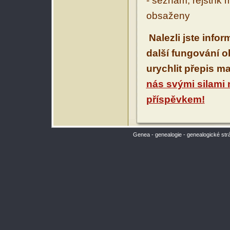
- seznam, rejstřík 
obsaženy
Nalezli jste info
další fungování 
urychlit přepis m
nás svými silami
příspěvkem!
Genea - genealogie - genealogické str