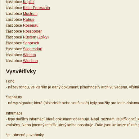
část obce
Kaplitz
část obce
Klein-Poreschin
část obce
Mustrum
část obce
Rabus
část obce
Rosenau
část obce
Rossboden
část obce
Rüstern (Zdíky)
část obce
Sohorsch
část obce
Stiegesdorf
část obce
Wiehen
část obce
Wiechen
Vysvětlivky
Fond
- název fondu, ve kterém je daný dokument, písemnost v archivu vedena, včetn
Signatury
- názvy signatur, které (historické nebo současné) byly použity pro tento dokum
Informace
- typy dalších informací, které dokument obsahuje. Např. seznam, rejstřík obcí, k
zmíněny. Nebo jmenný rejstřík, který kniha obsahuje. Dále jsou ke knize různé
*p - obecné poznámky