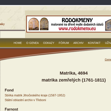
HOME
O GENEA
ODKAZY
FÓRUM
ARCHIV
KONTAKT
UŽI
Gene
Matrika, 4694
matrika zemřelých (1761-1811)
Fond
Sbírka matrik Jihočeského kraje (1587-1952)
Státní oblastní archiv v Třeboni
Farnost