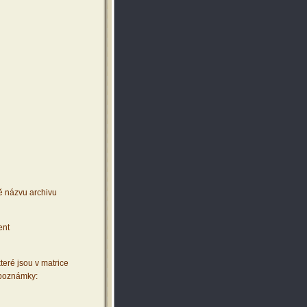
ě názvu archivu
ent
teré jsou v matrice
 poznámky: