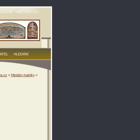
VATEL
HLEDÁNÍ
a.cz
»
Hledám matriky
»