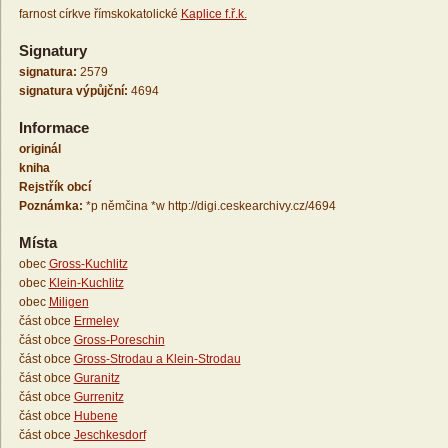
farnost církve římskokatolické
Kaplice f.ř.k.
Signatury
signatura:
2579
signatura výpůjční:
4694
Informace
originál
kniha
Rejstřík obcí
Poznámka:
*p němčina *w http://digi.ceskearchivy.cz/4694
Místa
obec
Gross-Kuchlitz
obec
Klein-Kuchlitz
obec
Miligen
část obce
Ermeley
část obce
Gross-Poreschin
část obce
Gross-Strodau a Klein-Strodau
část obce
Guranitz
část obce
Gurrenitz
část obce
Hubene
část obce
Jeschkesdorf