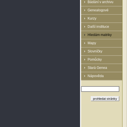
Bádání v archivu
Genealogové
Kurzy
Další instituce
Hledám matriky
Mapy
Slovníčky
Pomůcky
Stará Genea
Nápověda