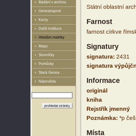
Bádání v archivu
Státní oblastní arc
Genealogové
Kurzy
Farnost
Další instituce
farnost církve řím
Hledám matriky
Signatury
Mapy
Slovníčky
signatura:
2431
Pomůcky
signatura výpůjčn
Stará Genea
Informace
Nápověda
originál
kniha
Rejstřík jmenný
Poznámka:
*p češt
Místa