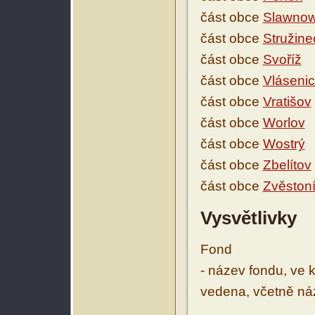
část obce
Slawnow
část obce
Stružine
část obce
Svoříž
část obce
Vláseni
část obce
Vratišov
část obce
Worlov
část obce
Wostrý
část obce
Zbelítov
část obce
Zvěston
Vysvětlivky
Fond
- název fondu, ve 
vedena, včetně ná