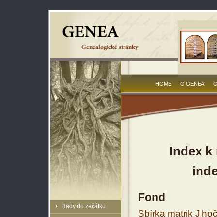
HOME
O GENEA
O
Index k 
inde
Fond
Rady do začátku
Sbírka matrik Jiho