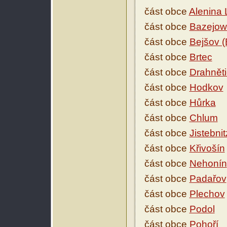
část obce
Alenina 
část obce
Bazejowi
část obce
Bejšov (
část obce
Brtec
část obce
Drahnět
část obce
Hodkov
část obce
Hůrka
část obce
Chlum
část obce
Jistebnit
část obce
Křivošín
část obce
Nehonín
část obce
Padařov
část obce
Plechov
část obce
Podol
část obce
Pohoří