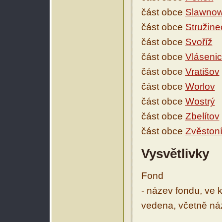
část obce
Slawnow
část obce
Stružine
část obce
Svoříž
část obce
Vláseni
část obce
Vratišov
část obce
Worlov
část obce
Wostrý
část obce
Zbelítov
část obce
Zvěston
Vysvětlivky
Fond
- název fondu, ve 
vedena, včetně ná