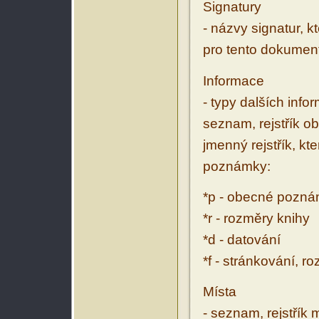
Signatury
- názvy signatur, k
pro tento dokumen
Informace
- typy dalších inf
seznam, rejstřík ob
jmenný rejstřík, kt
poznámky:
*p - obecné pozn
*r - rozměry knihy
*d - datování
*f - stránkování, r
Místa
- seznam, rejstřík 