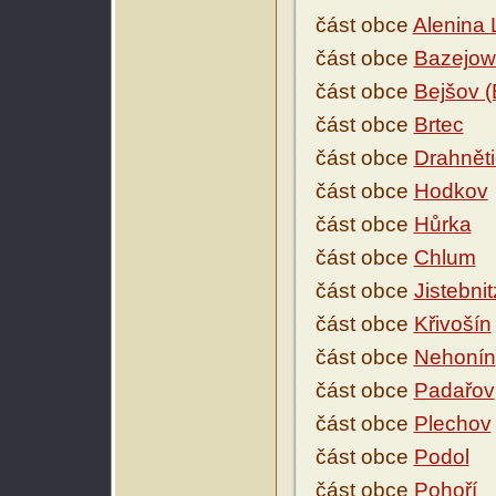
část obce
Alenina 
část obce
Bazejowi
část obce
Bejšov (
část obce
Brtec
část obce
Drahnět
část obce
Hodkov
část obce
Hůrka
část obce
Chlum
část obce
Jistebnit
část obce
Křivošín
část obce
Nehonín
část obce
Padařov
část obce
Plechov
část obce
Podol
část obce
Pohoří