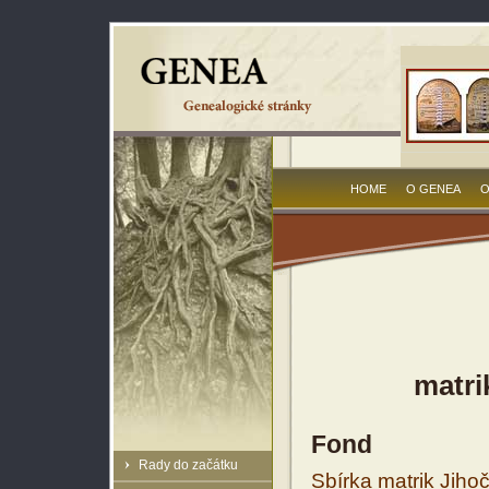
HOME
O GENEA
O
matri
Fond
Rady do začátku
Sbírka matrik Jiho