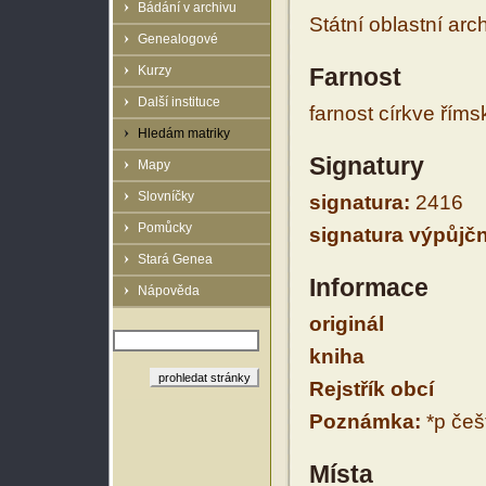
Bádání v archivu
Státní oblastní arc
Genealogové
Kurzy
Farnost
Další instituce
farnost církve řím
Hledám matriky
Signatury
Mapy
Slovníčky
signatura:
2416
Pomůcky
signatura výpůjčn
Stará Genea
Informace
Nápověda
originál
kniha
Rejstřík obcí
Poznámka:
*p češt
Místa