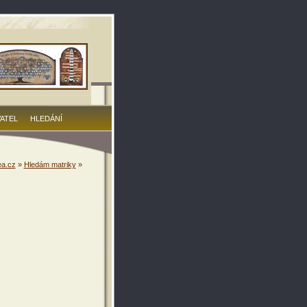
VATEL
HLEDÁNÍ
a.cz
»
Hledám matriky
»