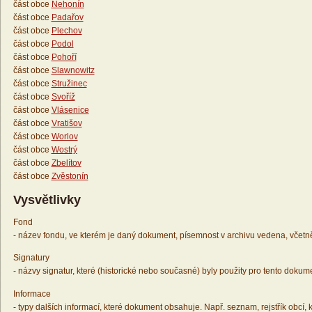
část obce
Nehonín
část obce
Padařov
část obce
Plechov
část obce
Podol
část obce
Pohoří
část obce
Slawnowitz
část obce
Stružinec
část obce
Svoříž
část obce
Vlásenice
část obce
Vratišov
část obce
Worlov
část obce
Wostrý
část obce
Zbelítov
část obce
Zvěstonín
Vysvětlivky
Fond
- název fondu, ve kterém je daný dokument, písemnost v archivu vedena, včetn
Signatury
- názvy signatur, které (historické nebo současné) byly použity pro tento dokum
Informace
- typy dalších informací, které dokument obsahuje. Např. seznam, rejstřík obcí, k