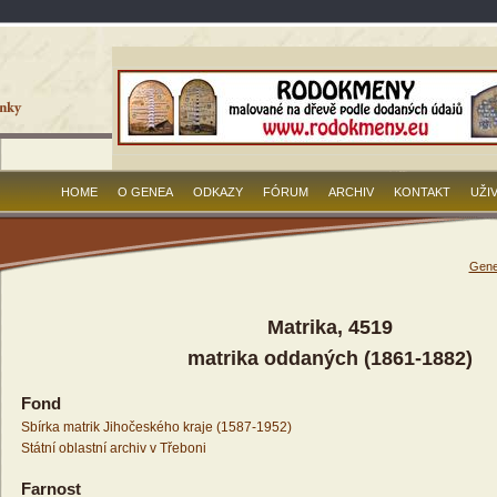
HOME
O GENEA
ODKAZY
FÓRUM
ARCHIV
KONTAKT
UŽI
Gene
Matrika, 4519
matrika oddaných (1861-1882)
Fond
Sbírka matrik Jihočeského kraje (1587-1952)
Státní oblastní archiv v Třeboni
Farnost