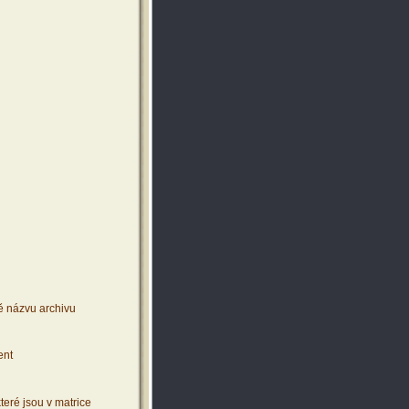
ě názvu archivu
ent
teré jsou v matrice