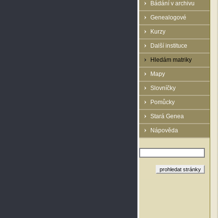
Bádání v archivu
Genealogové
Kurzy
Další instituce
Hledám matriky
Mapy
Slovníčky
Pomůcky
Stará Genea
Nápověda