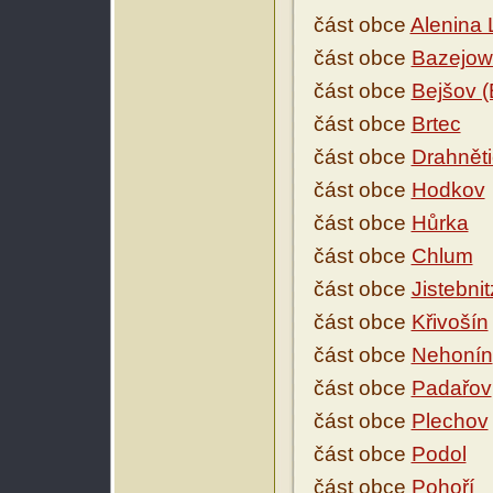
část obce
Alenina 
část obce
Bazejowi
část obce
Bejšov (
část obce
Brtec
část obce
Drahnět
část obce
Hodkov
část obce
Hůrka
část obce
Chlum
část obce
Jistebnit
část obce
Křivošín
část obce
Nehonín
část obce
Padařov
část obce
Plechov
část obce
Podol
část obce
Pohoří