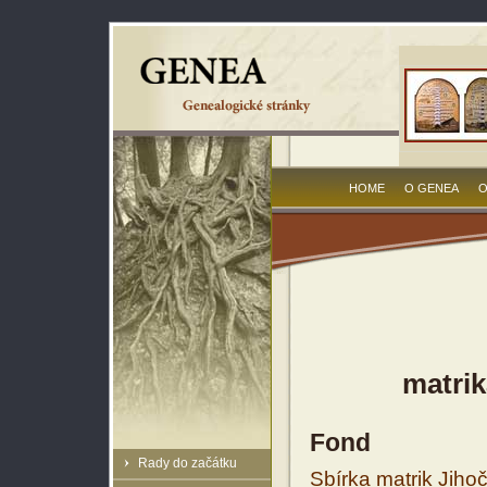
HOME
O GENEA
O
matrik
Fond
Rady do začátku
Sbírka matrik Jiho