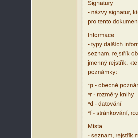
Signatury
- názvy signatur, k
pro tento dokumen
Informace
- typy dalších inf
seznam, rejstřík ob
jmenný rejstřík, kt
poznámky:
*p - obecné pozn
*r - rozměry knihy
*d - datování
*f - stránkování, r
Místa
- seznam, rejstřík 