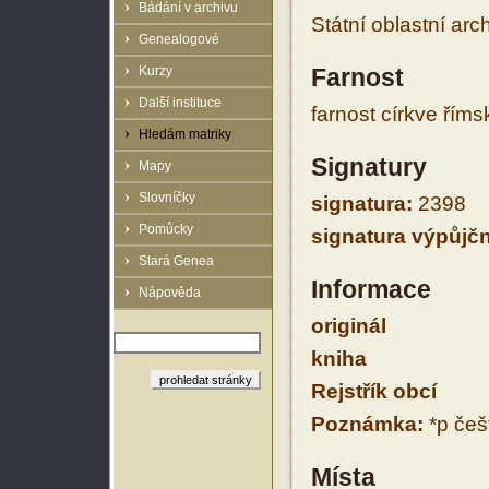
Bádání v archivu
Státní oblastní arc
Genealogové
Kurzy
Farnost
Další instituce
farnost církve řím
Hledám matriky
Signatury
Mapy
Slovníčky
signatura:
2398
Pomůcky
signatura výpůjčn
Stará Genea
Informace
Nápověda
originál
kniha
Rejstřík obcí
Poznámka:
*p češt
Místa