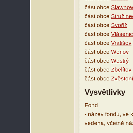
část obce
Slawnow
část obce
Stružine
část obce
Svoříž
část obce
Vláseni
část obce
Vratišov
část obce
Worlov
část obce
Wostrý
část obce
Zbelítov
část obce
Zvěston
Vysvětlivky
Fond
- název fondu, ve 
vedena, včetně ná