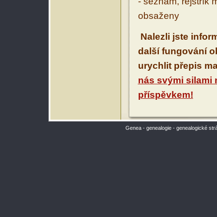
- seznam, rejstřík 
obsaženy
Nalezli jste info
další fungování 
urychlit přepis m
nás svými silami
příspěvkem!
Genea - genealogie - genealogické str