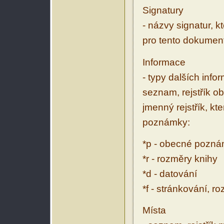
Signatury
- názvy signatur, k
pro tento dokumen
Informace
- typy dalších inf
seznam, rejstřík ob
jmenný rejstřík, kt
poznámky:
*p - obecné pozn
*r - rozměry knihy
*d - datování
*f - stránkování, r
Místa