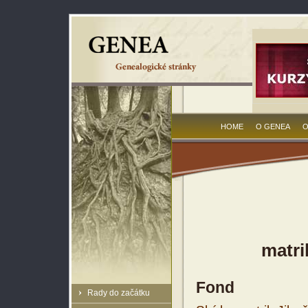
HOME
O GENEA
O
matri
Fond
Rady do začátku