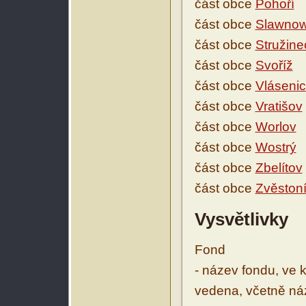
část obce
Pohoří
část obce
Slawnow
část obce
Stružine
část obce
Svoříž
část obce
Vláseni
část obce
Vratišov
část obce
Worlov
část obce
Wostrý
část obce
Zbelítov
část obce
Zvěston
Vysvětlivky
Fond
- název fondu, ve 
vedena, včetně ná