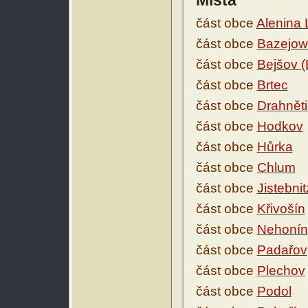
Místa
část obce
Alenina 
část obce
Bazejowi
část obce
Bejšov (
část obce
Brtec
část obce
Drahnět
část obce
Hodkov
část obce
Hůrka
část obce
Chlum
část obce
Jistebnit
část obce
Křivošín
část obce
Nehonín
část obce
Padařov
část obce
Plechov
část obce
Podol