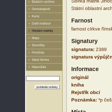
Sbírka matrik Jiho
Bádání v archivu
Státní oblastní arc
Genealogové
Kurzy
Farnost
Další instituce
farnost církve řím
Hledám matriky
Mapy
Signatury
Slovníčky
signatura:
2389
Pomůcky
signatura výpůjčn
Stará Genea
Nápověda
Informace
originál
kniha
Rejstřík obcí
Poznámka:
*p češt