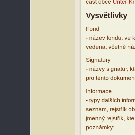
část obce
Unter-Kr
Vysvětlivky
Fond
- název fondu, ve 
vedena, včetně ná
Signatury
- názvy signatur, k
pro tento dokumen
Informace
- typy dalších inf
seznam, rejstřík ob
jmenný rejstřík, kt
poznámky: