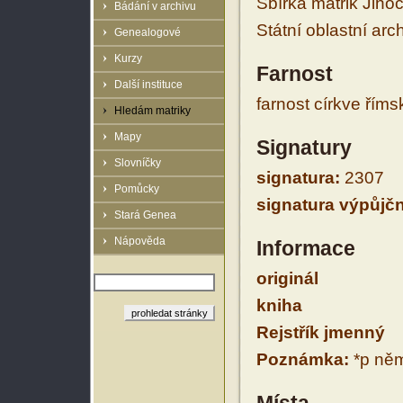
Sbírka matrik Jiho
Bádání v archivu
Státní oblastní arc
Genealogové
Kurzy
Farnost
Další instituce
farnost církve řím
Hledám matriky
Mapy
Signatury
Slovníčky
signatura:
2307
Pomůcky
signatura výpůjčn
Stará Genea
Nápověda
Informace
originál
kniha
Rejstřík jmenný
Poznámka:
*p něm