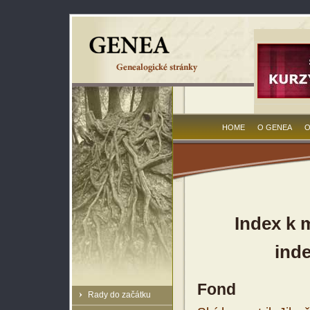
HOME
O GENEA
O
Index k 
inde
Fond
Rady do začátku