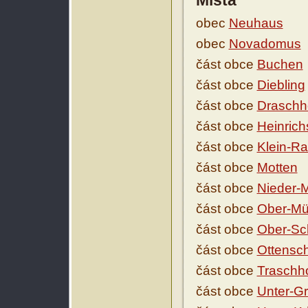
Místa
obec
Neuhaus
obec
Novadomus
část obce
Buchen
část obce
Diebling
část obce
Draschh
část obce
Heinrich
část obce
Klein-Ra
část obce
Motten
část obce
Nieder-
část obce
Ober-Mü
část obce
Ober-Sc
část obce
Ottensc
část obce
Traschh
část obce
Unter-G