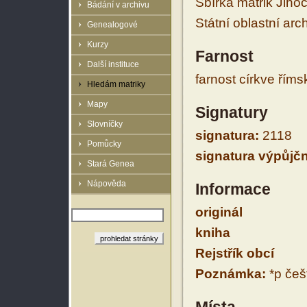
Sbírka matrik Jiho
Bádání v archivu
Státní oblastní arc
Genealogové
Kurzy
Farnost
Další instituce
farnost církve řím
Hledám matriky
Mapy
Signatury
Slovníčky
signatura:
2118
Pomůcky
signatura výpůjčn
Stará Genea
Nápověda
Informace
originál
kniha
Rejstřík obcí
Poznámka:
*p češt