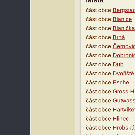
Místa
část obce
Bergstad
část obce
Blanice
část obce
Blanička
část obce
Brná
část obce
Černovi
část obce
Dobroni
část obce
Dub
část obce
Dvořiště
část obce
Esche
část obce
Gross-H
část obce
Gutwass
část obce
Hartvíko
část obce
Hlinec
část obce
Hrobská