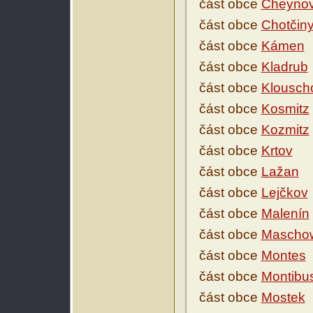
část obce
Cheyno
část obce
Chotčin
část obce
Kámen
část obce
Kladrub
část obce
Klousch
část obce
Kosmitz
část obce
Kozmitz
část obce
Krtov
část obce
Lažan
část obce
Lejčkov
část obce
Malenín
část obce
Maschow
část obce
Montes
část obce
Montibu
část obce
Mostek