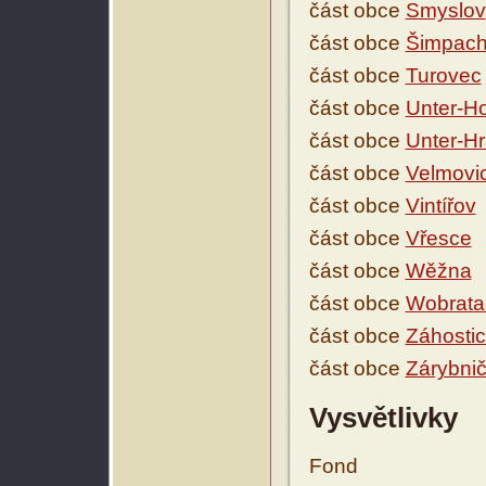
část obce
Smyslov
část obce
Šimpac
část obce
Turovec
část obce
Unter-Ho
část obce
Unter-Hr
část obce
Velmovi
část obce
Vintířov
část obce
Vřesce
část obce
Wěžna
část obce
Wobrata
část obce
Záhosti
část obce
Zárybni
Vysvětlivky
Fond