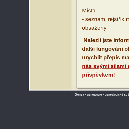
Místa
- seznam, rejstřík 
obsaženy
Nalezli jste info
další fungování 
urychlit přepis m
nás svými silami
příspěvkem!
Genea - genealogie - genealogické str