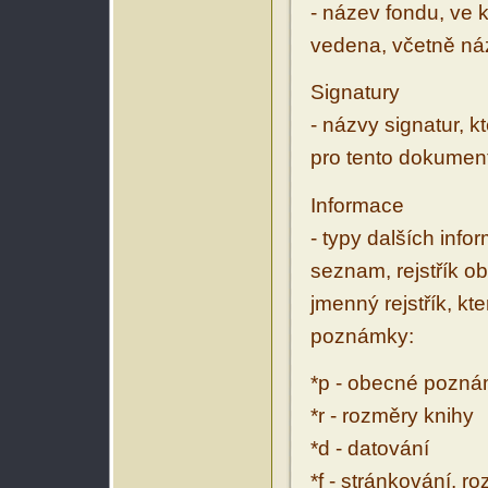
- název fondu, ve 
vedena, včetně ná
Signatury
- názvy signatur, k
pro tento dokumen
Informace
- typy dalších inf
seznam, rejstřík ob
jmenný rejstřík, kt
poznámky:
*p - obecné pozn
*r - rozměry knihy
*d - datování
*f - stránkování, r