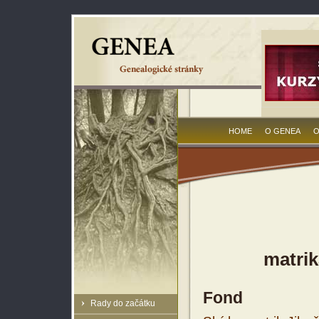
HOME
O GENEA
O
matrik
Fond
Rady do začátku