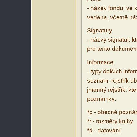
- název fondu, ve 
vedena, včetně ná
Signatury
- názvy signatur, k
pro tento dokumen
Informace
- typy dalších inf
seznam, rejstřík ob
jmenný rejstřík, kt
poznámky:
*p - obecné pozn
*r - rozměry knihy
*d - datování