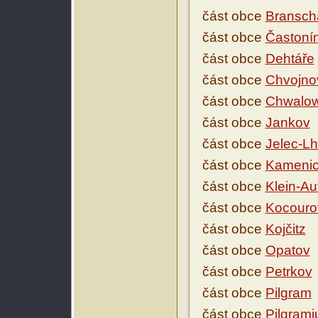
část obce
Bransch
část obce
Častoní
část obce
Dehtáře
část obce
Chvojno
část obce
Chwalo
část obce
Jankov
část obce
Jelec-Lh
část obce
Kamenic
část obce
Klein-Au
část obce
Kocouro
část obce
Kojčitz
část obce
Opatov
část obce
Petrkov
část obce
Pilgram
část obce
Pilgram