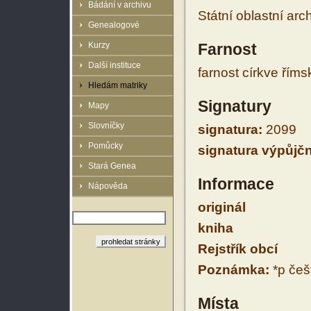
Bádání v archivu
Státní oblastní arc
Genealogové
Kurzy
Farnost
Další instituce
farnost církve řím
Hledám matriky
Signatury
Mapy
Slovníčky
signatura:
2099
Pomůcky
signatura výpůjčn
Stará Genea
Informace
Nápověda
originál
kniha
Rejstřík obcí
Poznámka:
*p češt
Místa