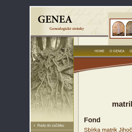
HOME
O GENEA
O
matri
Fond
Rady do začátku
Sbírka matrik Jiho