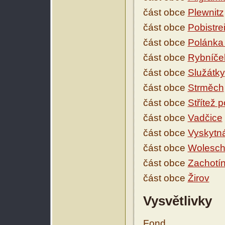
část obce
Plewnitz
část obce
Pobistrei
část obce
Polánka
část obce
Rybníče
část obce
Služátky
část obce
Strměch
část obce
Střítež
část obce
Vadčice
část obce
Vyskytn
část obce
Wolesc
část obce
Zachotí
část obce
Žirov
Vysvětlivky
Fond