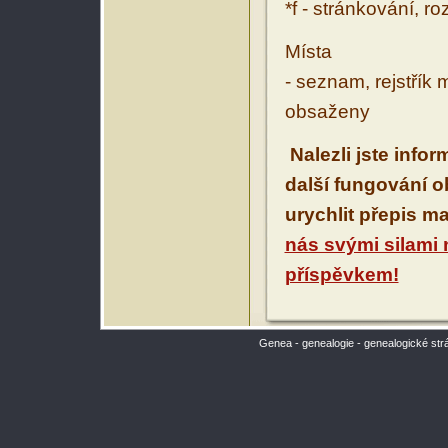
*f - stránkování, r
Místa
- seznam, rejstřík 
obsaženy
Nalezli jste info
další fungování 
urychlit přepis m
nás svými silami
příspěvkem!
Genea - genealogie - genealogické str