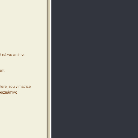
ě názvu archivu
ent
teré jsou v matrice
 poznámky: