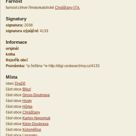
Farnost
farnost církve římskokatolické
Chrášťany f.ř.k.
Signatury
signatura:
2038
signatura výpůjční:
4133
Informace
originál
kniha
Rejstřík obcí
Poznámka:
*p čeština *w http://digi.ceskearchivy.cz/4133
Místa
obec
Dražíč
část obce
Březí
část obce
Gross-Doubrava
část obce
Hosty
část obce
Hůrka
část obce
Chrášťany
část obce
Karlov-Nepomuk
část obce
Klein-Doubrava
část obce
Koloměřice
část obce
Lipovsko