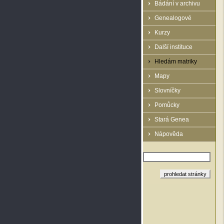
Bádání v archivu
Genealogové
Kurzy
Další instituce
Hledám matriky
Mapy
Slovníčky
Pomůcky
Stará Genea
Nápověda