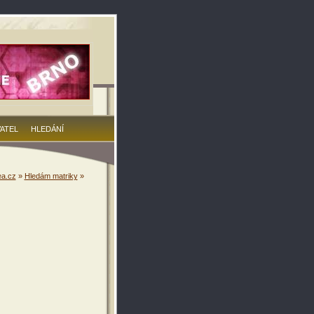
VATEL
HLEDÁNÍ
a.cz
»
Hledám matriky
»