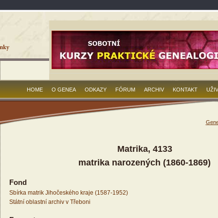
HOME
O GENEA
ODKAZY
FÓRUM
ARCHIV
KONTAKT
UŽI
Gene
Matrika, 4133
matrika narozených (1860-1869)
Fond
Sbírka matrik Jihočeského kraje (1587-1952)
Státní oblastní archiv v Třeboni