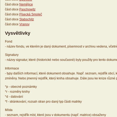
část obce
Nemějice
část obce
Paschowitz
část obce
Písecká Smoleč
část obce
Slabschitz
část obce
Vranov
Vysvětlivky
Fond
- název fondu, ve kterém je daný dokument, písemnost v archivu vedena, včetn
Signatury
- názvy signatur, které (historické nebo současné) byly použity pro tento dokum
Informace
- typy dalších informací, které dokument obsahuje. Např. seznam, rejstřík obcí, k
zmíněny. Nebo jmenný rejstřík, který kniha obsahuje. Dále jsou ke knize různé
*p - obecné poznámky
*r - rozměry knihy
*d - datování
*f - stránkování, rozsah stran pro daný typ části matriky
Místa
- seznam, rejstřík míst, které jsou v dokumentu (např. matrice) obsaženy