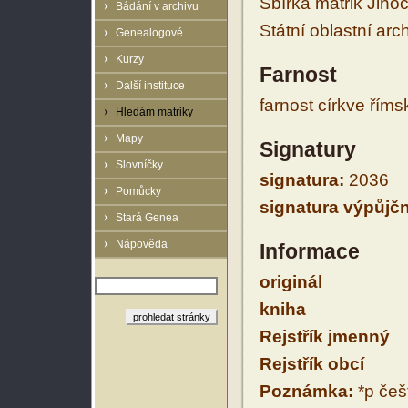
Sbírka matrik Jiho
Bádání v archivu
Státní oblastní arc
Genealogové
Kurzy
Farnost
Další instituce
farnost církve řím
Hledám matriky
Mapy
Signatury
Slovníčky
signatura:
2036
Pomůcky
signatura výpůjčn
Stará Genea
Nápověda
Informace
originál
kniha
Rejstřík jmenný
Rejstřík obcí
Poznámka:
*p češt