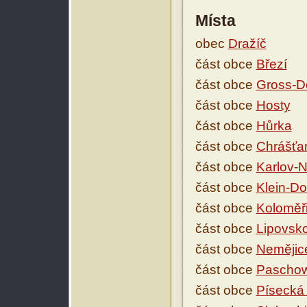
Místa
obec
Dražíč
část obce
Březí
část obce
Gross-D
část obce
Hosty
část obce
Hůrka
část obce
Chrášťa
část obce
Karlov-
část obce
Klein-D
část obce
Koloměř
část obce
Lipovsk
část obce
Nemějic
část obce
Paschow
část obce
Písecká