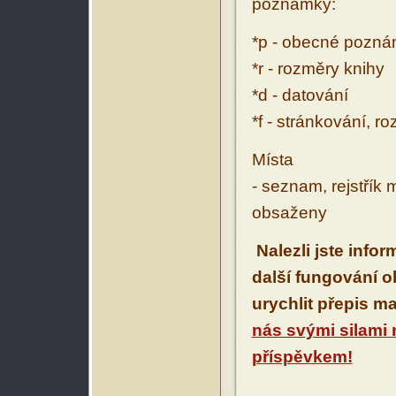
poznámky:
*p - obecné pozn
*r - rozměry knihy
*d - datování
*f - stránkování, r
Místa
- seznam, rejstřík 
obsaženy
Nalezli jste info
další fungování 
urychlit přepis m
nás svými silami
příspěvkem!