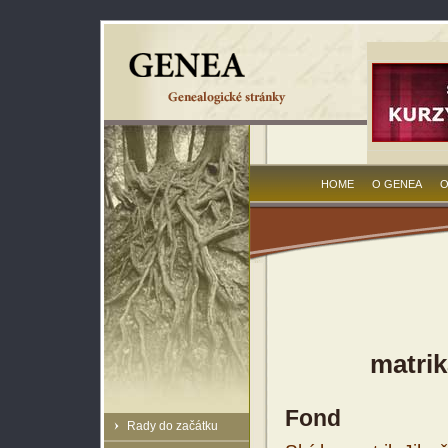
HOME
O GENEA
O
matrik
Fond
Rady do začátku