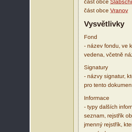
část obce
Slabschi
část obce
Vranov
Vysvětlivky
Fond
- název fondu, ve 
vedena, včetně ná
Signatury
- názvy signatur, k
pro tento dokumen
Informace
- typy dalších inf
seznam, rejstřík ob
jmenný rejstřík, kt