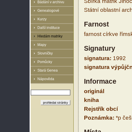
Sbírka matrik Jiho
Bádání v archivu
Státní oblastní arc
Genealogové
Kurzy
Farnost
Další instituce
farnost církve řím
Hledám matriky
Mapy
Signatury
Slovníčky
signatura:
1992
Pomůcky
signatura výpůjčn
Stará Genea
Nápověda
Informace
originál
kniha
Rejstřík obcí
Poznámka:
*p češt