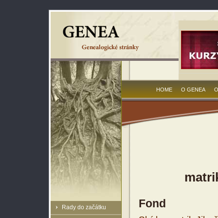
HOME
O GENEA
O
matri
Fond
Rady do začátku