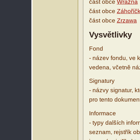
část obce
Wražna
část obce
Záhoříč
část obce
Zrzawa
Vysvětlivky
Fond
- název fondu, ve 
vedena, včetně ná
Signatury
- názvy signatur, k
pro tento dokumen
Informace
- typy dalších inf
seznam, rejstřík ob