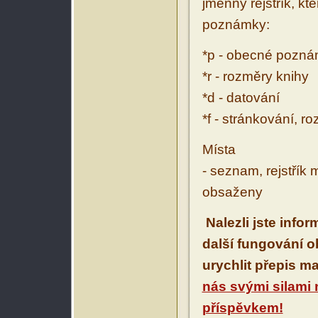
jmenný rejstřík, kt
poznámky:
*p - obecné pozn
*r - rozměry knihy
*d - datování
*f - stránkování, r
Místa
- seznam, rejstřík 
obsaženy
Nalezli jste info
další fungování 
urychlit přepis m
nás svými silami
příspěvkem!