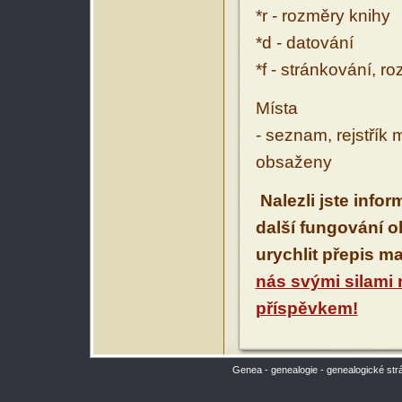
*r - rozměry knihy
*d - datování
*f - stránkování, r
Místa
- seznam, rejstřík 
obsaženy
Nalezli jste info
další fungování 
urychlit přepis m
nás svými silami
příspěvkem!
Genea - genealogie - genealogické str