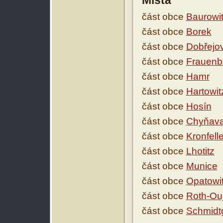
Místa
část obce
Baurowi
část obce
Borek
část obce
Dobřejo
část obce
Frauenb
část obce
Hamr
část obce
Hartowit
část obce
Hosín
část obce
Chyňava
část obce
Kronfell
část obce
Lhotitz
část obce
Munice
část obce
Opatowi
část obce
Roth-Ou
část obce
Schmidt