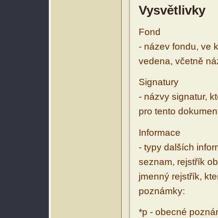
Vysvětlivky
Fond
- název fondu, ve 
vedena, včetně ná
Signatury
- názvy signatur, k
pro tento dokumen
Informace
- typy dalších inf
seznam, rejstřík ob
jmenný rejstřík, kt
poznámky:
*p - obecné pozn