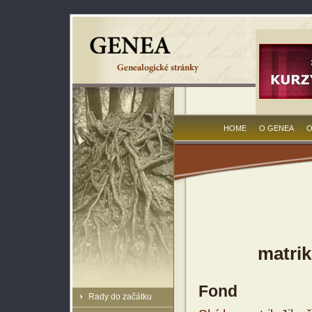
HOME
O GENEA
O
matrik
Fond
Rady do začátku