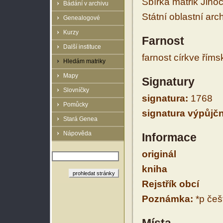
Sbírka matrik Jiho
Bádání v archivu
Státní oblastní arc
Genealogové
Kurzy
Farnost
Další instituce
farnost církve řím
Hledám matriky
Mapy
Signatury
Slovníčky
signatura:
1768
Pomůcky
signatura výpůjčn
Stará Genea
Nápověda
Informace
originál
kniha
Rejstřík obcí
Poznámka:
*p češt