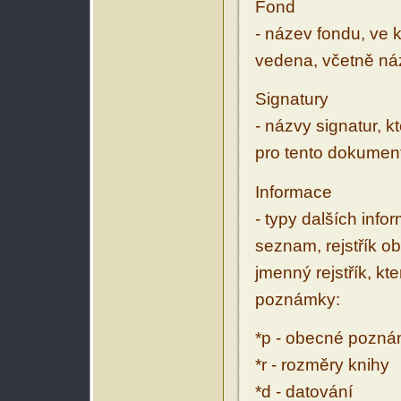
Fond
- název fondu, ve 
vedena, včetně ná
Signatury
- názvy signatur, k
pro tento dokumen
Informace
- typy dalších inf
seznam, rejstřík ob
jmenný rejstřík, kt
poznámky:
*p - obecné pozn
*r - rozměry knihy
*d - datování