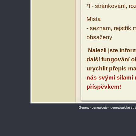
*f - stránkování, r
Místa
- seznam, rejstřík 
obsaženy
Nalezli jste info
další fungování 
urychlit přepis m
nás svými silami
příspěvkem!
Genea - genealogie - genealogické str