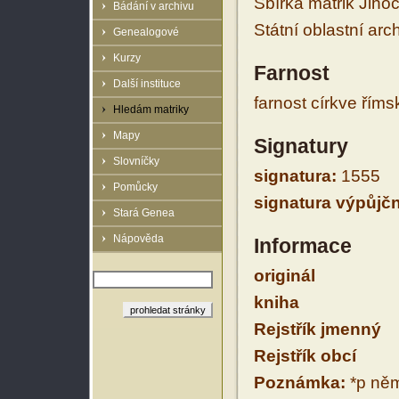
Sbírka matrik Jiho
Bádání v archivu
Státní oblastní arc
Genealogové
Kurzy
Farnost
Další instituce
farnost církve řím
Hledám matriky
Mapy
Signatury
Slovníčky
signatura:
1555
Pomůcky
signatura výpůjčn
Stará Genea
Nápověda
Informace
originál
kniha
Rejstřík jmenný
Rejstřík obcí
Poznámka:
*p něm