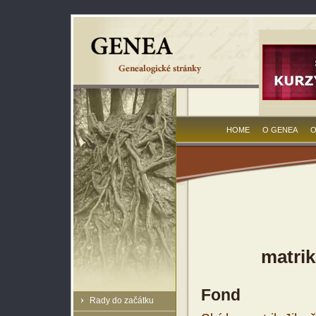
HOME
O GENEA
O
matrik
Fond
Rady do začátku