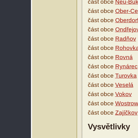
část obce
Neu-Bu
část obce
Ober-Ce
část obce
Oberdor
část obce
Ondřejo
část obce
Radňov
část obce
Rohovk
část obce
Rovná
část obce
Rynárec
část obce
Turovka
část obce
Veselá
část obce
Vokov
část obce
Wostrow
část obce
Zajíčkov
Vysvětlivky