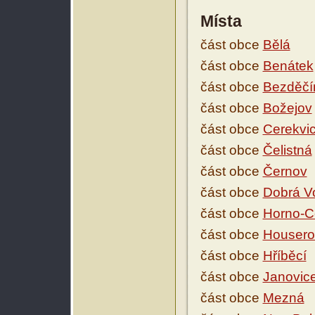
Místa
část obce
Bělá
část obce
Benátek
část obce
Bezděčí
část obce
Božejov
část obce
Cerekvi
část obce
Čelistná
část obce
Černov
část obce
Dobrá V
část obce
Horno-C
část obce
Housero
část obce
Hříběcí
část obce
Janovic
část obce
Mezná