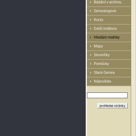
Bádání v archivu
Genealogové
Kurzy
Další instituce
Hledám matriky
Mapy
Slovníčky
Pomůcky
Stará Genea
Nápověda