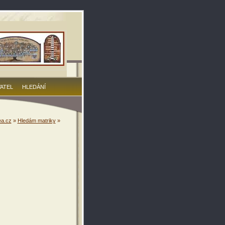
VATEL
HLEDÁNÍ
a.cz
»
Hledám matriky
»