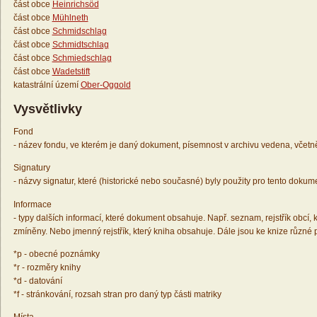
část obce
Heinrichsöd
část obce
Mühlneth
část obce
Schmidschlag
část obce
Schmidtschlag
část obce
Schmiedschlag
část obce
Wadetstift
katastrální území
Ober-Oggold
Vysvětlivky
Fond
- název fondu, ve kterém je daný dokument, písemnost v archivu vedena, včetn
Signatury
- názvy signatur, které (historické nebo současné) byly použity pro tento dokum
Informace
- typy dalších informací, které dokument obsahuje. Např. seznam, rejstřík obcí, k
zmíněny. Nebo jmenný rejstřík, který kniha obsahuje. Dále jsou ke knize různé
*p - obecné poznámky
*r - rozměry knihy
*d - datování
*f - stránkování, rozsah stran pro daný typ části matriky
Místa