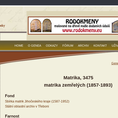
HOME
O GENEA
ODKAZY
FÓRUM
ARCHIV
KONTAKT
UŽI
Gene
Matrika, 3475
matrika zemřelých (1857-1893)
Fond
Sbírka matrik Jihočeského kraje (1587-1952)
Státní oblastní archiv v Třeboni
Farnost