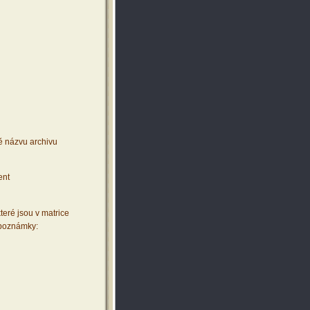
ě názvu archivu
ent
teré jsou v matrice
 poznámky: