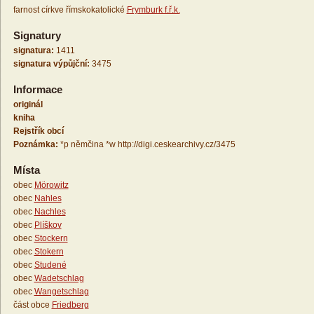
farnost církve římskokatolické
Frymburk f.ř.k.
Signatury
signatura:
1411
signatura výpůjční:
3475
Informace
originál
kniha
Rejstřík obcí
Poznámka:
*p němčina *w http://digi.ceskearchivy.cz/3475
Místa
obec
Mörowitz
obec
Nahles
obec
Nachles
obec
Plíškov
obec
Stockern
obec
Stokern
obec
Studené
obec
Wadetschlag
obec
Wangetschlag
část obce
Friedberg