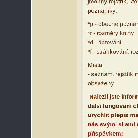
jmenný rejstřík, kt
poznámky:
*p - obecné pozn
*r - rozměry knihy
*d - datování
*f - stránkování, r
Místa
- seznam, rejstřík 
obsaženy
Nalezli jste info
další fungování 
urychlit přepis m
nás svými silami
příspěvkem!