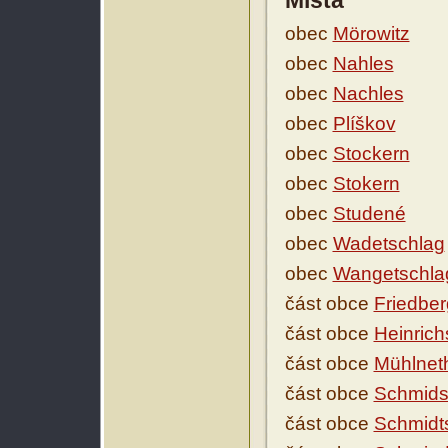
Místa
obec
Mörowitz
obec
Nahles
obec
Nachles
obec
Plíškov
obec
Stockern
obec
Stokern
obec
Studené
obec
Wadetschlag
obec
Wangetschla
část obce
Friedber
část obce
Heinric
část obce
Mühlnet
část obce
Schmids
část obce
Schmidt