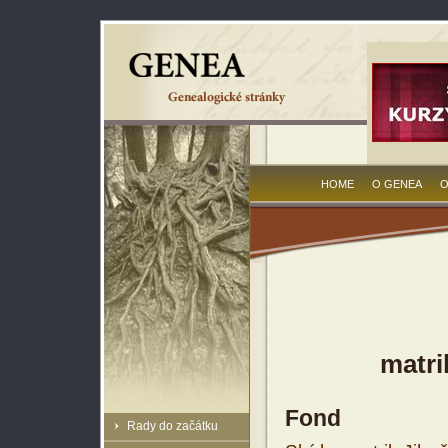
HOME
O GENEA
O
matri
Fond
Rady do začátku