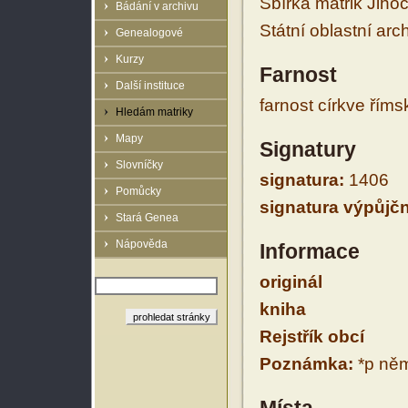
Sbírka matrik Jiho
Bádání v archivu
Státní oblastní arc
Genealogové
Kurzy
Farnost
Další instituce
farnost církve řím
Hledám matriky
Mapy
Signatury
Slovníčky
signatura:
1406
Pomůcky
signatura výpůjčn
Stará Genea
Nápověda
Informace
originál
kniha
Rejstřík obcí
Poznámka:
*p něm