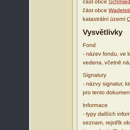
část obce
Schmied
část obce
Wadetsti
katastrální území
O
Vysvětlivky
Fond
- název fondu, ve 
vedena, včetně ná
Signatury
- názvy signatur, k
pro tento dokumen
Informace
- typy dalších inf
seznam, rejstřík ob