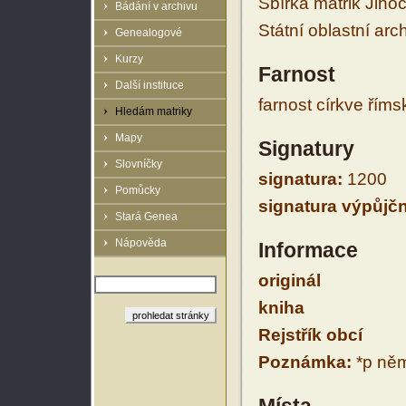
Sbírka matrik Jiho
Bádání v archivu
Státní oblastní arc
Genealogové
Kurzy
Farnost
Další instituce
farnost církve řím
Hledám matriky
Mapy
Signatury
Slovníčky
signatura:
1200
Pomůcky
signatura výpůjčn
Stará Genea
Nápověda
Informace
originál
kniha
Rejstřík obcí
Poznámka:
*p něm