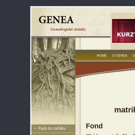
HOME
O GENEA
O
matri
Fond
Rady do začátku