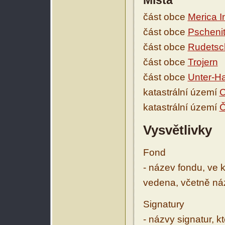
Místa
část obce
Merica In
část obce
Pscheni
část obce
Rudetsc
část obce
Trojern
část obce
Unter-Ha
katastrální území
C
katastrální území
Č
Vysvětlivky
Fond
- název fondu, ve 
vedena, včetně ná
Signatury
- názvy signatur, k