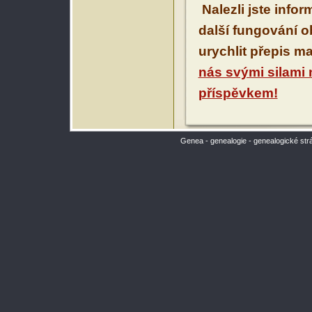
Nalezli jste info
další fungování 
urychlit přepis m
nás svými silami
příspěvkem!
Genea - genealogie - genealogické str