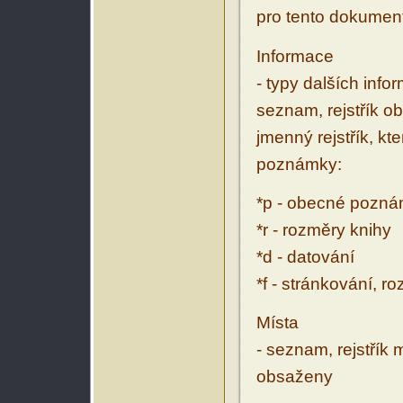
pro tento dokumen
Informace
- typy dalších inf
seznam, rejstřík ob
jmenný rejstřík, kt
poznámky:
*p - obecné pozn
*r - rozměry knihy
*d - datování
*f - stránkování, r
Místa
- seznam, rejstřík 
obsaženy