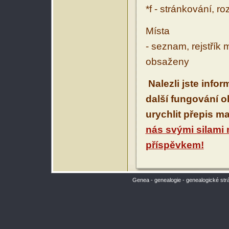
*f - stránkování, r
Místa
- seznam, rejstřík 
obsaženy
Nalezli jste info
další fungování 
urychlit přepis m
nás svými silami
příspěvkem!
Genea - genealogie - genealogické str