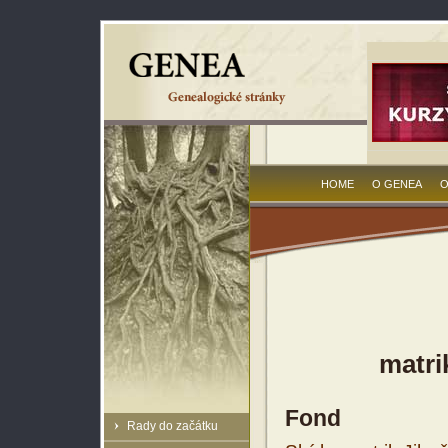
HOME
O GENEA
O
matri
Fond
Rady do začátku