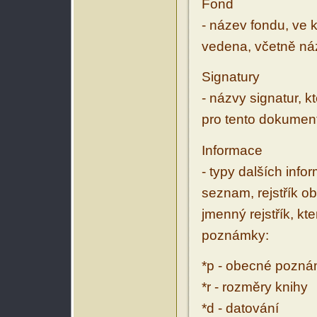
Fond
- název fondu, ve 
vedena, včetně ná
Signatury
- názvy signatur, k
pro tento dokumen
Informace
- typy dalších inf
seznam, rejstřík ob
jmenný rejstřík, kt
poznámky:
*p - obecné pozn
*r - rozměry knihy
*d - datování