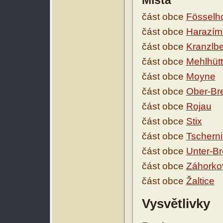
Místa
část obce
Fösselh
část obce
Harazím
část obce
Kranzlb
část obce
Mehlhütt
část obce
Moyne
část obce
Ober-Bre
část obce
Rojau
část obce
Stix
část obce
Tscherni
část obce
Unter-Br
část obce
Záhorko
část obce
Žaltice
Vysvětlivky