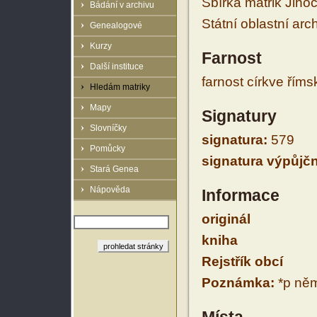
Sbírka matrik Jiho
Bádání v archivu
Státní oblastní arc
Genealogové
Kurzy
Farnost
Další instituce
farnost církve řím
Hledám matriky
Mapy
Signatury
Slovníčky
signatura:
579
Pomůcky
signatura výpůjčn
Stará Genea
Nápověda
Informace
originál
kniha
Rejstřík obcí
Poznámka:
*p něm