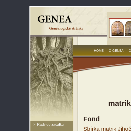
HOME
O GENEA
O
matrik
Fond
Rady do začátku
Sbírka matrik Jiho