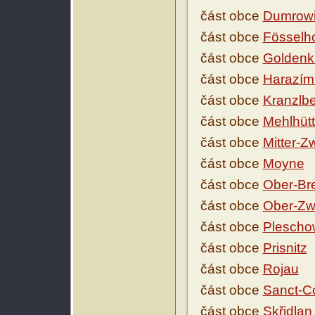
část obce
Dumrowi
část obce
Fösselh
část obce
Goldenk
část obce
Harazím
část obce
Kranzlb
část obce
Mehlhütt
část obce
Mitter-Z
část obce
Moyne
část obce
Ober-Bre
část obce
Ober-Zw
část obce
Plescho
část obce
Prisnitz
část obce
Rojau
část obce
Sanct-C
část obce
Skřidlan