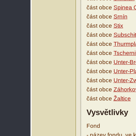
část obce
Spinea 
část obce
Srnín
část obce
Stix
část obce
Subschi
část obce
Thurmpl
část obce
Tscherni
část obce
Unter-Br
část obce
Unter-Pl
část obce
Unter-Z
část obce
Záhorko
část obce
Žaltice
Vysvětlivky
Fond
- název fondu, ve 