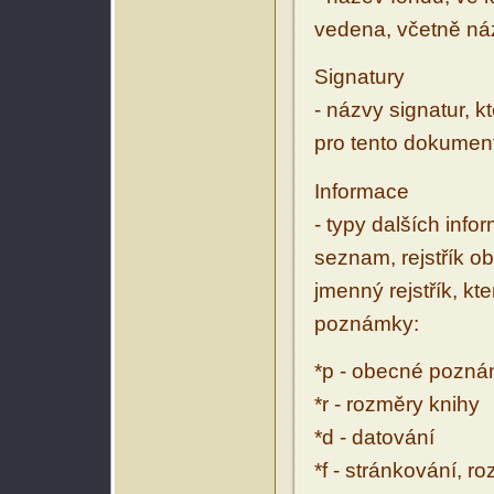
vedena, včetně ná
Signatury
- názvy signatur, k
pro tento dokumen
Informace
- typy dalších inf
seznam, rejstřík ob
jmenný rejstřík, kt
poznámky:
*p - obecné pozn
*r - rozměry knihy
*d - datování
*f - stránkování, r