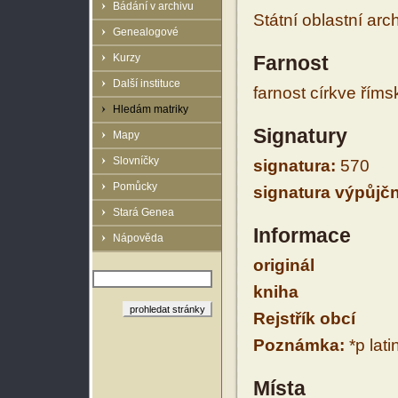
Bádání v archivu
Státní oblastní arc
Genealogové
Kurzy
Farnost
Další instituce
farnost církve řím
Hledám matriky
Signatury
Mapy
Slovníčky
signatura:
570
Pomůcky
signatura výpůjčn
Stará Genea
Informace
Nápověda
originál
kniha
Rejstřík obcí
Poznámka:
*p lati
Místa