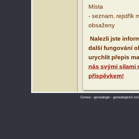
Místa
- seznam, rejstřík 
obsaženy
Nalezli jste info
další fungování 
urychlit přepis m
nás svými silami
příspěvkem!
Genea - genealogie - genealogické str