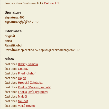
farnost církve římskokatolické
Cetoraz f.ř.k.
Signatury
signatura:
495
signatura výpůjční:
2517
Informace
originál
kniha
Rejstřík obcí
Poznámka:
*p čeština *w http://digi.ceskearchivy.cz/2517
Místa
část obce
Blatiny, samota
část obce
Cetoraz
část obce
Friedrichshof
část obce
Hájek
část obce
Hrobská Zahrádka
část obce
Kozlov (Malešín, samota)
část obce
Lhotka, dvůr (Pojbuky)
část obce
Malešín
část obce
Neuhof
část obce
Velká Rovná