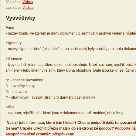
část obce
Větrov
část obce
Vodice
Vysvětlivky
Fond
- název fondu, ve kterém je daný dokument, písemnost v archivu vedena, včetn
Signatury
- názvy signatur, které (historické nebo současné) byly použity pro tento dokum
Informace
- typy dalších informací, které dokument obsahuje. Např. seznam, rejstřík obcí, k
zmíněny. Nebo jmenný rejstřík, který kniha obsahuje. Dále jsou ke knize různé
*p - obecné poznámky
*r - rozměry knihy
*d - datování
*f - stránkování, rozsah stran pro daný typ části matriky
Místa
- seznam, rejstřík míst, které jsou v dokumentu (např. matrice) obsaženy
Nalezli jste informace, které jste hledali? Chcete podpořit další fungování
Genea? Chcete urychlit přepis matrik do elektronické podoby?
Podpořte ná
alespoň finančně drobným příspěvkem!