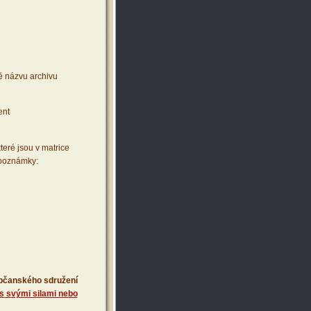
ě názvu archivu
ent
teré jsou v matrice
 poznámky:
 občanského sdružení
s svými silami nebo