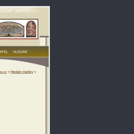
VATEL
HLEDÁNÍ
a.cz
»
Hledám matriky
»