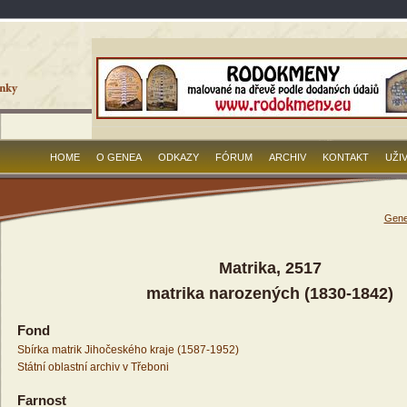
HOME
O GENEA
ODKAZY
FÓRUM
ARCHIV
KONTAKT
UŽI
Gene
Matrika, 2517
matrika narozených (1830-1842)
Fond
Sbírka matrik Jihočeského kraje (1587-1952)
Státní oblastní archiv v Třeboni
Farnost