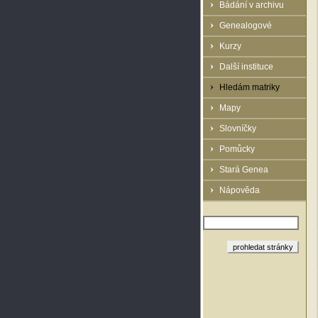
Bádání v archivu
Genealogové
Kurzy
Další instituce
Hledám matriky
Mapy
Slovníčky
Pomůcky
Stará Genea
Nápověda