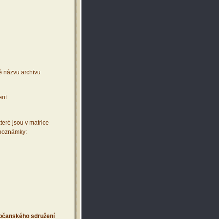
ě názvu archivu
ent
teré jsou v matrice
 poznámky:
 občanského sdružení