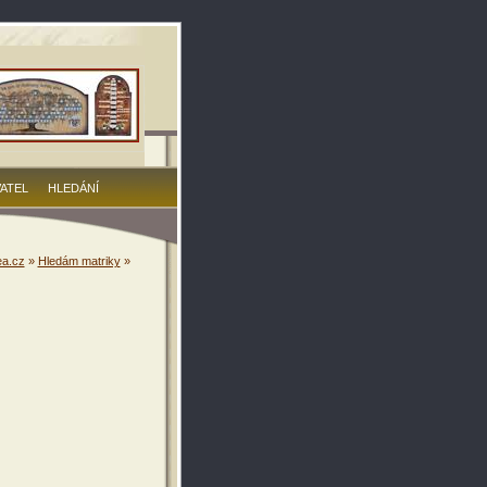
VATEL
HLEDÁNÍ
a.cz
»
Hledám matriky
»