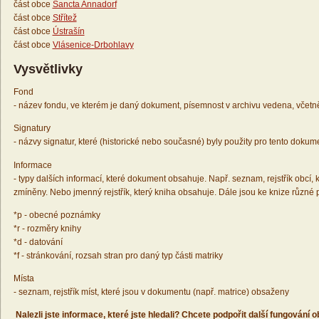
část obce
Sancta Annadorf
část obce
Střítež
část obce
Ústrašín
část obce
Vlásenice-Drbohlavy
Vysvětlivky
Fond
- název fondu, ve kterém je daný dokument, písemnost v archivu vedena, včetn
Signatury
- názvy signatur, které (historické nebo současné) byly použity pro tento dokum
Informace
- typy dalších informací, které dokument obsahuje. Např. seznam, rejstřík obcí, k
zmíněny. Nebo jmenný rejstřík, který kniha obsahuje. Dále jsou ke knize různé
*p - obecné poznámky
*r - rozměry knihy
*d - datování
*f - stránkování, rozsah stran pro daný typ části matriky
Místa
- seznam, rejstřík míst, které jsou v dokumentu (např. matrice) obsaženy
Nalezli jste informace, které jste hledali? Chcete podpořit další fungování