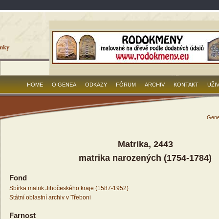
HOME
O GENEA
ODKAZY
FÓRUM
ARCHIV
KONTAKT
UŽI
Gene
Matrika, 2443
matrika narozených (1754-1784)
Fond
Sbírka matrik Jihočeského kraje (1587-1952)
Státní oblastní archiv v Třeboni
Farnost