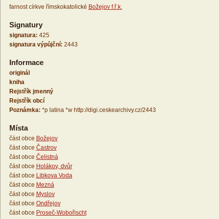
farnost církve římskokatolické
Božejov f.ř.k.
Signatury
signatura:
425
signatura výpůjční:
2443
Informace
originál
kniha
Rejstřík jmenný
Rejstřík obcí
Poznámka:
*p latina *w http://digi.ceskearchivy.cz/2443
Místa
část obce
Božejov
část obce
Častrov
část obce
Čelistná
část obce
Holákov, dvůr
část obce
Libkova Voda
část obce
Mezná
část obce
Myslov
část obce
Ondřejov
část obce
Proseč-Wobořischt