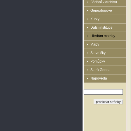
Bádání v archivu
Genealogové
Kurzy
Další instituce
Hledám matriky
Mapy
Slovníčky
Pomůcky
Stará Genea
Nápověda