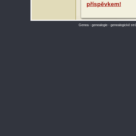
příspěvkem!
Genea - genealogie - genealogické str