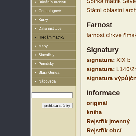
Sbírka matrik Sev
Bádání v archivu
Státní oblastní arc
Genealogové
Kurzy
Farnost
Další instituce
farnost církve řím
Hledám matriky
Mapy
Signatury
Slovníčky
signatura:
XIX b
Pomůcky
signatura:
L146/2
Stará Genea
signatura výpůjčn
Nápověda
Informace
originál
kniha
Rejstřík jmenný
Rejstřík obcí