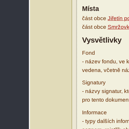
Místa
část obce
Jiřetín 
část obce
Smržov
Vysvětlivky
Fond
- název fondu, ve 
vedena, včetně ná
Signatury
- názvy signatur, k
pro tento dokumen
Informace
- typy dalších inf