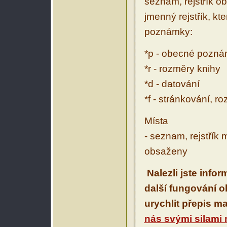
seznam, rejstřík ob
jmenný rejstřík, kt
poznámky:
*p - obecné pozn
*r - rozměry knihy
*d - datování
*f - stránkování, r
Místa
- seznam, rejstřík 
obsaženy
Nalezli jste info
další fungování 
urychlit přepis m
nás svými silami