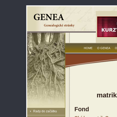
HOME
O GENEA
O
matrik
Fond
Rady do začátku