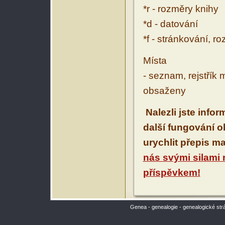
*r - rozměry knihy
*d - datování
*f - stránkování, r
Místa
- seznam, rejstřík 
obsaženy
Nalezli jste info
další fungování 
urychlit přepis m
nás svými silami
příspěvkem!
Genea - genealogie - genealogické str