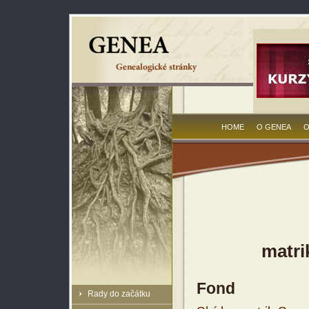
HOME
O GENEA
O
matri
Fond
Rady do začátku