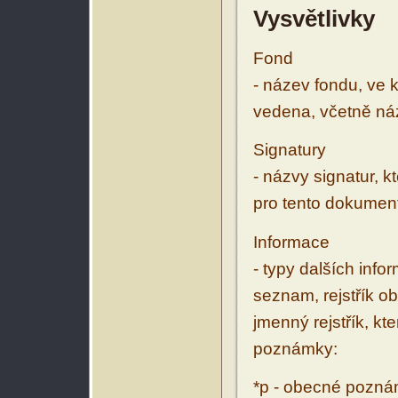
Vysvětlivky
Fond
- název fondu, ve 
vedena, včetně ná
Signatury
- názvy signatur, k
pro tento dokumen
Informace
- typy dalších inf
seznam, rejstřík ob
jmenný rejstřík, kt
poznámky:
*p - obecné pozn