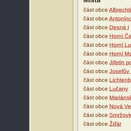
Místa
část obce
Albrecht
část obce
Antonín
část obce
Desná I
část obce
Horní Če
část obce
Horní L
část obce
Horní M
část obce
Jiřetín 
část obce
Josefův 
část obce
Lichtenb
část obce
Lučany
část obce
Mariáns
část obce
Nová Ve
část obce
Smržov
část obce
Žďár