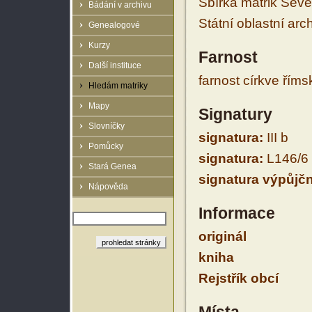
Sbírka matrik Sev
Bádání v archivu
Státní oblastní arc
Genealogové
Kurzy
Farnost
Další instituce
farnost církve řím
Hledám matriky
Mapy
Signatury
Slovníčky
signatura:
III b
Pomůcky
signatura:
L146/6
Stará Genea
signatura výpůjčn
Nápověda
Informace
originál
kniha
Rejstřík obcí