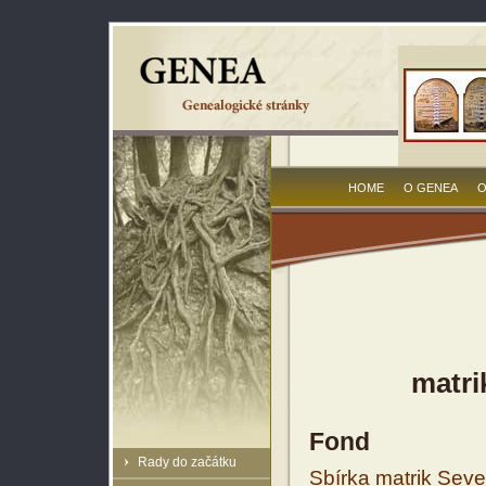
HOME
O GENEA
O
matri
Fond
Rady do začátku
Sbírka matrik Sev