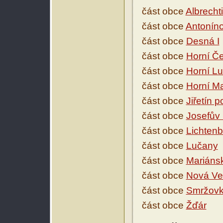
část obce
Albrecht
část obce
Antonín
část obce
Desná I
část obce
Horní Če
část obce
Horní L
část obce
Horní M
část obce
Jiřetín 
část obce
Josefův 
část obce
Lichtenb
část obce
Lučany
část obce
Mariáns
část obce
Nová Ve
část obce
Smržov
část obce
Žďár