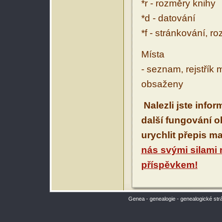
*r - rozměry knihy
*d - datování
*f - stránkování, r
Místa
- seznam, rejstřík 
obsaženy
Nalezli jste info
další fungování 
urychlit přepis m
nás svými silami
příspěvkem!
Genea - genealogie - genealogické str