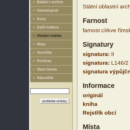
Bádání v archivu
Státní oblastní arc
Genealogové
Kurzy
Farnost
Další instituce
farnost církve řím
Hledám matriky
Signatury
Mapy
Slovníčky
signatura:
II
Pomůcky
signatura:
L146/2
Stará Genea
signatura výpůjčn
Nápověda
Informace
originál
kniha
Rejstřík obcí
Místa