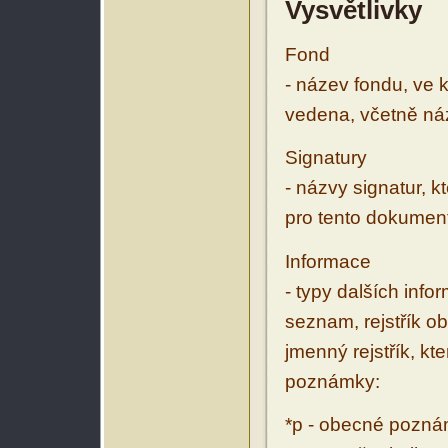
Vysvětlivky
Fond
- název fondu, ve 
vedena, včetně ná
Signatury
- názvy signatur, k
pro tento dokumen
Informace
- typy dalších inf
seznam, rejstřík ob
jmenný rejstřík, kt
poznámky:
*p - obecné pozn