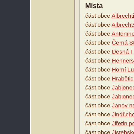
Místa
část obce
Albrecht
část obce
Albrecht
část obce
Antonín
část obce
Černá S
část obce
Desná I
část obce
Henners
část obce
Horní L
část obce
Hrabětic
část obce
Jablone
část obce
Jablone
část obce
Janov n
část obce
Jindřich
část obce
Jiřetín 
část obce
Jistebsk