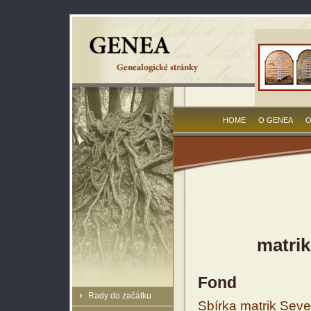
HOME
O GENEA
O
matrik
Fond
Rady do začátku
Sbírka matrik Sev