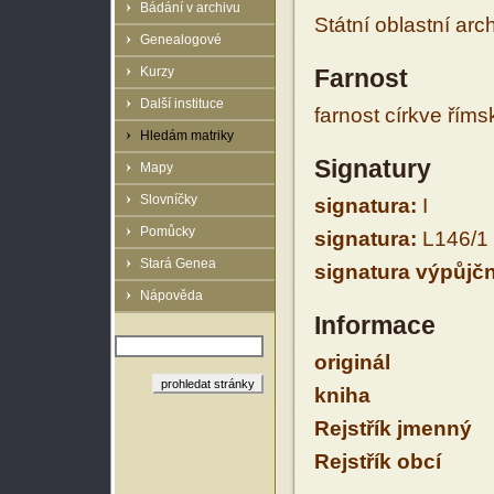
Bádání v archivu
Státní oblastní arc
Genealogové
Kurzy
Farnost
Další instituce
farnost církve řím
Hledám matriky
Signatury
Mapy
Slovníčky
signatura:
I
Pomůcky
signatura:
L146/1
Stará Genea
signatura výpůjčn
Nápověda
Informace
originál
kniha
Rejstřík jmenný
Rejstřík obcí