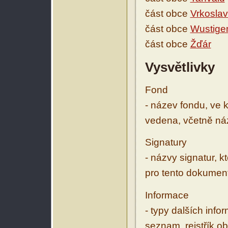
část obce
Vrkoslav
část obce
Wustige
část obce
Žďár
Vysvětlivky
Fond
- název fondu, ve 
vedena, včetně ná
Signatury
- názvy signatur, k
pro tento dokumen
Informace
- typy dalších inf
seznam, rejstřík ob