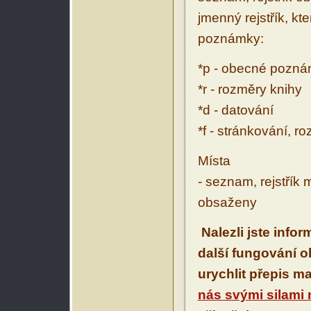
jmenný rejstřík, kt
poznámky:
*p - obecné pozn
*r - rozměry knihy
*d - datování
*f - stránkování, r
Místa
- seznam, rejstřík 
obsaženy
Nalezli jste info
další fungování 
urychlit přepis m
nás svými silami