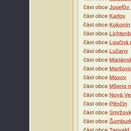
část obce
Josefův 
část obce
Karlov
část obce
Kokonín
část obce
Lichtenb
část obce
Loučná 
část obce
Lučany
část obce
Mariáns
část obce
Maršovi
část obce
Maxov
část obce
Mšeno n
část obce
Nová Ve
část obce
Pěnčín
část obce
Smržov
část obce
Šumburk
část obce
Tanvald