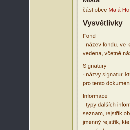
Místa
část obce
Malá Ho
Vysvětlivky
Fond
- název fondu, ve 
vedena, včetně ná
Signatury
- názvy signatur, k
pro tento dokumen
Informace
- typy dalších inf
seznam, rejstřík ob
jmenný rejstřík, kt