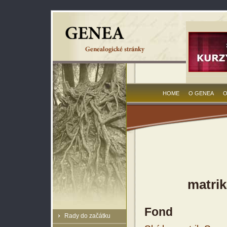
HOME
O GENEA
O
matrik
Fond
Rady do začátku