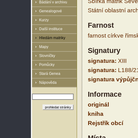
Sbírka matrik Sev
Bádání v archivu
Státní oblastní arc
Genealogové
Kurzy
Farnost
Další instituce
farnost církve řím
Hledám matriky
Mapy
Signatury
Slovníčky
signatura:
XIII
Pomůcky
signatura:
L188/2
Stará Genea
signatura výpůjčn
Nápověda
Informace
originál
kniha
Rejstřík obcí