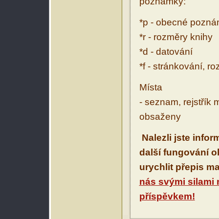
poznámky:
*p - obecné pozn
*r - rozměry knihy
*d - datování
*f - stránkování, r
Místa
- seznam, rejstřík 
obsaženy
Nalezli jste info
další fungování 
urychlit přepis m
nás svými silami
příspěvkem!