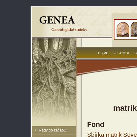
HOME
O GENEA
O
matrik
Fond
Rady do začátku
Sbírka matrik Sev