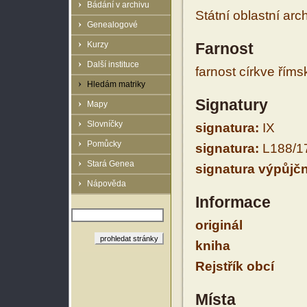
Bádání v archivu
Státní oblastní arc
Genealogové
Kurzy
Farnost
Další instituce
farnost církve řím
Hledám matriky
Signatury
Mapy
Slovníčky
signatura:
IX
Pomůcky
signatura:
L188/1
Stará Genea
signatura výpůjčn
Nápověda
Informace
originál
kniha
Rejstřík obcí
Místa