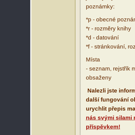
poznámky:
*p - obecné pozn
*r - rozměry knihy
*d - datování
*f - stránkování, r
Místa
- seznam, rejstřík 
obsaženy
Nalezli jste info
další fungování 
urychlit přepis m
nás svými silami
příspěvkem!