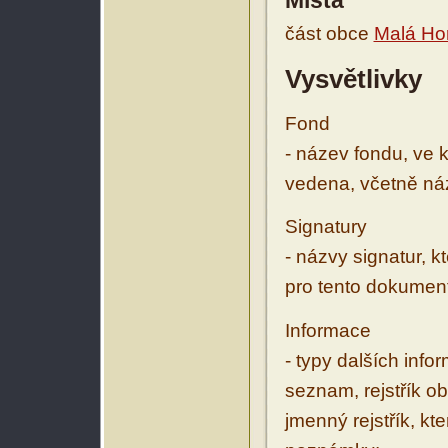
Místa
část obce
Malá Ho
Vysvětlivky
Fond
- název fondu, ve 
vedena, včetně ná
Signatury
- názvy signatur, k
pro tento dokumen
Informace
- typy dalších inf
seznam, rejstřík ob
jmenný rejstřík, kt