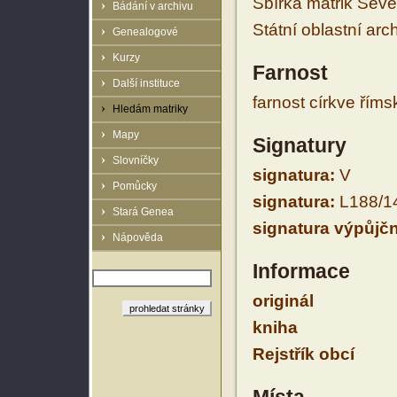
Sbírka matrik Sev
Bádání v archivu
Státní oblastní arc
Genealogové
Kurzy
Farnost
Další instituce
farnost církve řím
Hledám matriky
Mapy
Signatury
Slovníčky
signatura:
V
Pomůcky
signatura:
L188/1
Stará Genea
signatura výpůjčn
Nápověda
Informace
originál
kniha
Rejstřík obcí