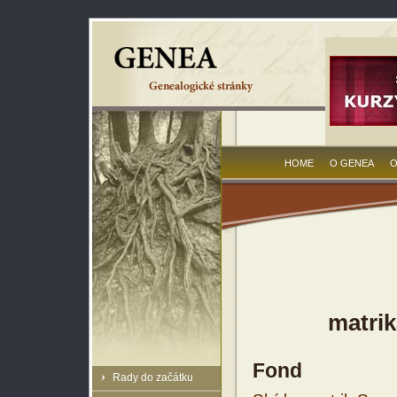
HOME
O GENEA
O
matrik
Fond
Rady do začátku