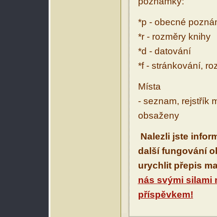
poznámky:
*p - obecné pozn
*r - rozměry knihy
*d - datování
*f - stránkování, r
Místa
- seznam, rejstřík 
obsaženy
Nalezli jste info
další fungování 
urychlit přepis m
nás svými silami
příspěvkem!