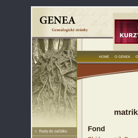
HOME
O GENEA
O
matrik
Fond
Rady do začátku