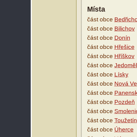
Místa
část obce
Bedřich
část obce
Bilichov
část obce
Donín
část obce
Hřešice
část obce
Hříškov
část obce
Jedoměl
část obce
Lísky
část obce
Nová Ve
část obce
Panensk
část obce
Pozdeň
část obce
Smoleni
část obce
Toužetín
část obce
Úherce