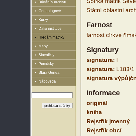
Sbírka matrik Sev
Bádání v archivu
Státní oblastní arc
Genealogové
Kurzy
Farnost
Další instituce
farnost církve řím
Hledám matriky
Mapy
Signatury
Slovníčky
signatura:
I
Pomůcky
signatura:
L183/1
Stará Genea
signatura výpůjčn
Nápověda
Informace
originál
kniha
Rejstřík jmenný
Rejstřík obcí