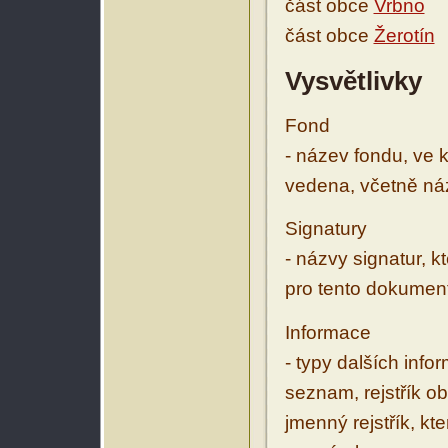
část obce
Vrbno
část obce
Žerotín
Vysvětlivky
Fond
- název fondu, ve 
vedena, včetně ná
Signatury
- názvy signatur, k
pro tento dokumen
Informace
- typy dalších inf
seznam, rejstřík ob
jmenný rejstřík, kt