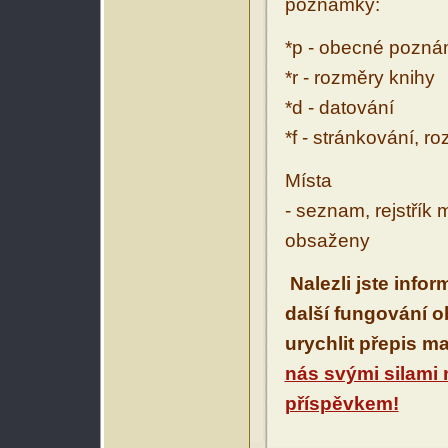
poznámky:
*p - obecné pozn
*r - rozměry knihy
*d - datování
*f - stránkování, r
Místa
- seznam, rejstřík 
obsaženy
Nalezli jste info
další fungování 
urychlit přepis m
nás svými silami
příspěvkem!