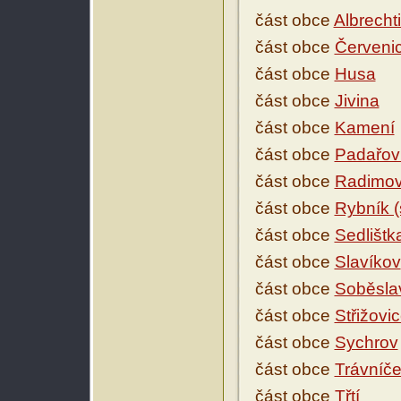
část obce
Albrecht
část obce
Červeni
část obce
Husa
část obce
Jivina
část obce
Kamení
část obce
Padařov
část obce
Radimov
část obce
Rybník (
část obce
Sedlištk
část obce
Slavíkov
část obce
Soběsla
část obce
Střižovi
část obce
Sychrov
část obce
Trávníč
část obce
Třtí