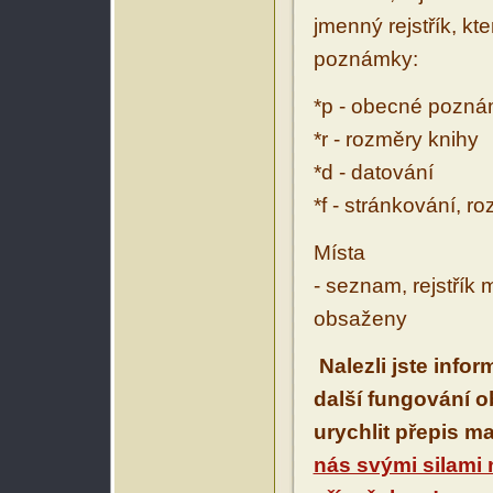
jmenný rejstřík, kt
poznámky:
*p - obecné pozn
*r - rozměry knihy
*d - datování
*f - stránkování, r
Místa
- seznam, rejstřík 
obsaženy
Nalezli jste info
další fungování 
urychlit přepis m
nás svými silami