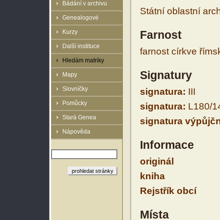
Bádání v archivu
Státní oblastní arc
Genealogové
Kurzy
Farnost
Další instituce
farnost církve řím
Hledám matriky
Signatury
Mapy
Slovníčky
signatura:
III
Pomůcky
signatura:
L180/1
Stará Genea
signatura výpůjčn
Nápověda
Informace
originál
kniha
Rejstřík obcí
Místa