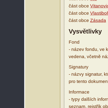
část obce
Vitanovi
část obce
Vlastibo
část obce
Zásada
Vysvětlivky
Fond
- název fondu, ve 
vedena, včetně ná
Signatury
- názvy signatur, k
pro tento dokumen
Informace
- typy dalších inf
seznam, rejstřík ob