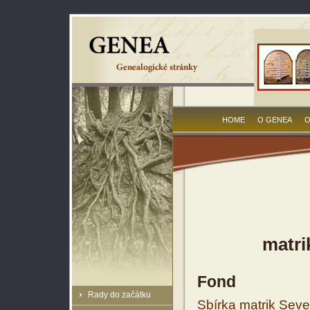
HOME
O GENEA
O
matri
Fond
Rady do začátku
Sbírka matrik Sev