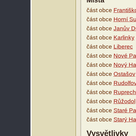
Místa
část obce
Františk
část obce
Horní S
část obce
Janův D
část obce
Karlinky
část obce
Liberec
část obce
Nové Pa
část obce
Nový Ha
část obce
Ostašov
část obce
Rudolfo
část obce
Ruprech
část obce
Růžodol
část obce
Staré Pa
část obce
Starý H
Vysvětlivky