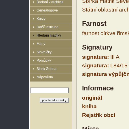
Sbírka matrik Sev
Bádání v archivu
Státní oblastní arc
Genealogové
Kurzy
Farnost
Další instituce
farnost církve řím
Hledám matriky
Mapy
Signatury
Slovníčky
signatura:
III A
Pomůcky
signatura:
L84/15
Stará Genea
signatura výpůjčn
Nápověda
Informace
originál
kniha
Rejstřík obcí