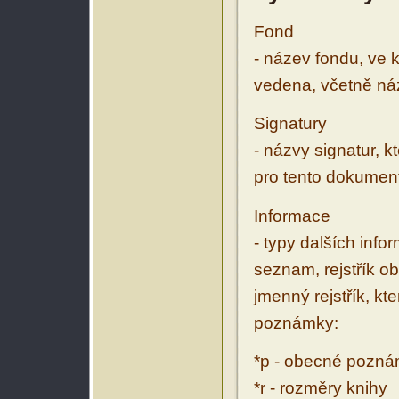
Fond
- název fondu, ve 
vedena, včetně ná
Signatury
- názvy signatur, k
pro tento dokumen
Informace
- typy dalších inf
seznam, rejstřík ob
jmenný rejstřík, kt
poznámky:
*p - obecné pozn
*r - rozměry knihy