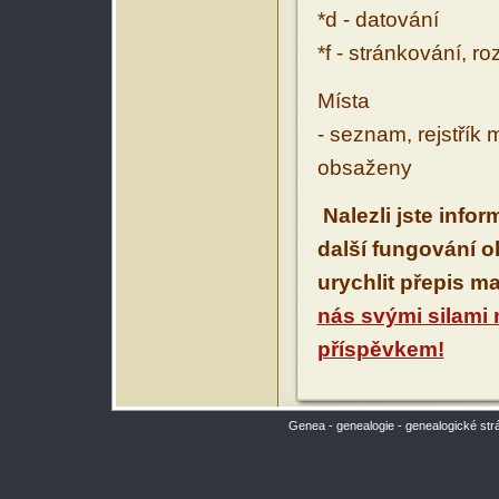
*d - datování
*f - stránkování, r
Místa
- seznam, rejstřík 
obsaženy
Nalezli jste info
další fungování 
urychlit přepis m
nás svými silami
příspěvkem!
Genea - genealogie - genealogické str