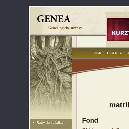
HOME
O GENEA
O
matri
Fond
Rady do začátku