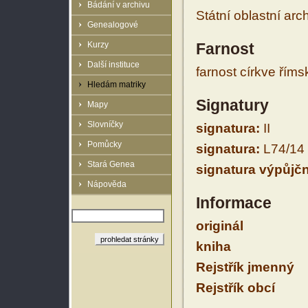
Bádání v archivu
Státní oblastní arc
Genealogové
Kurzy
Farnost
Další instituce
farnost církve řím
Hledám matriky
Signatury
Mapy
Slovníčky
signatura:
II
Pomůcky
signatura:
L74/14
Stará Genea
signatura výpůjčn
Nápověda
Informace
originál
kniha
Rejstřík jmenný
Rejstřík obcí