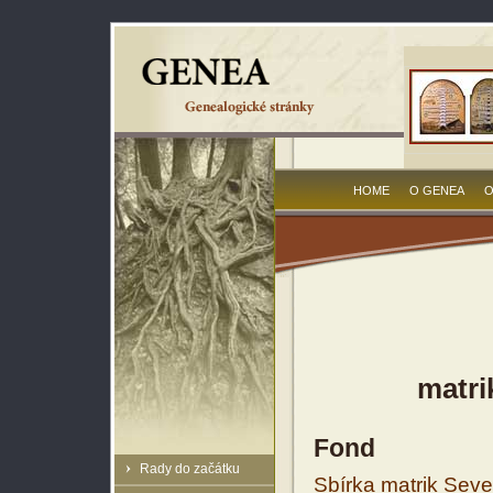
HOME
O GENEA
O
matri
Fond
Rady do začátku
Sbírka matrik Sev