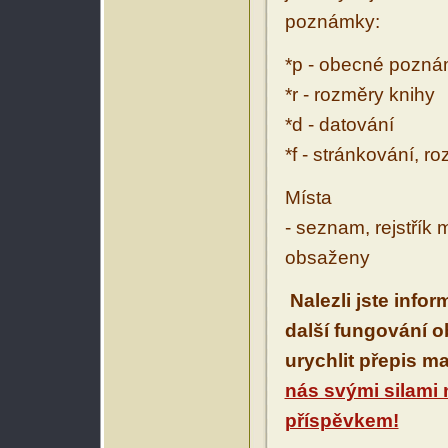
poznámky:
*p - obecné pozn
*r - rozměry knihy
*d - datování
*f - stránkování, r
Místa
- seznam, rejstřík 
obsaženy
Nalezli jste info
další fungování 
urychlit přepis m
nás svými silami
příspěvkem!