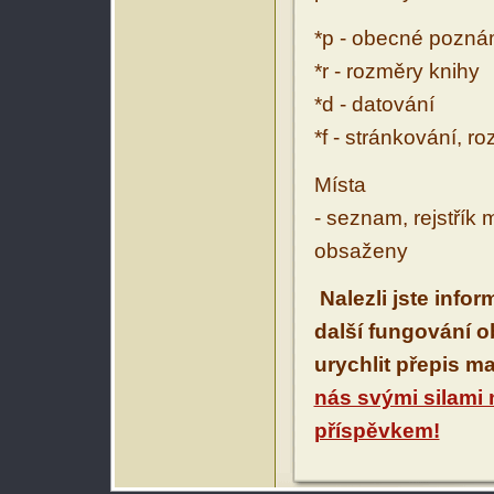
*p - obecné pozn
*r - rozměry knihy
*d - datování
*f - stránkování, r
Místa
- seznam, rejstřík 
obsaženy
Nalezli jste info
další fungování 
urychlit přepis m
nás svými silami
příspěvkem!