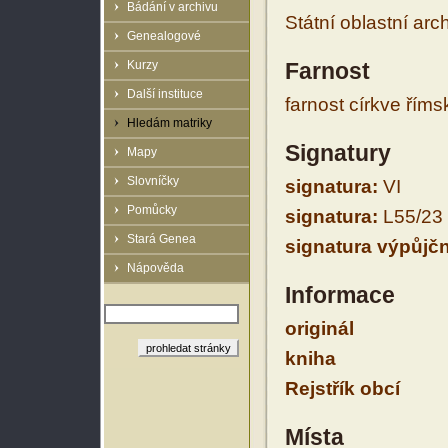
Bádání v archivu
Státní oblastní arc
Genealogové
Kurzy
Farnost
Další instituce
farnost církve řím
Hledám matriky
Signatury
Mapy
Slovníčky
signatura:
VI
Pomůcky
signatura:
L55/23
Stará Genea
signatura výpůjčn
Nápověda
Informace
originál
kniha
Rejstřík obcí
Místa