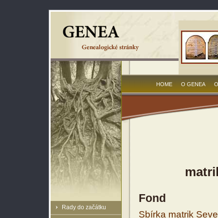
HOME
O GENEA
O
matri
Fond
Rady do začátku
Sbírka matrik Sev