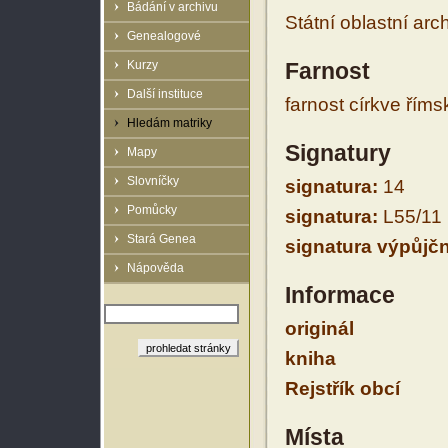
Bádání v archivu
Státní oblastní arc
Genealogové
Kurzy
Farnost
Další instituce
farnost církve řím
Hledám matriky
Signatury
Mapy
Slovníčky
signatura:
14
Pomůcky
signatura:
L55/11
Stará Genea
signatura výpůjčn
Nápověda
Informace
originál
kniha
Rejstřík obcí
Místa