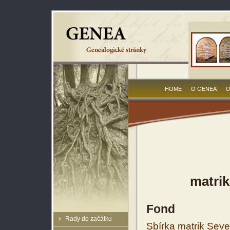
HOME
O GENEA
O
matrik
Fond
Rady do začátku
Sbírka matrik Sev