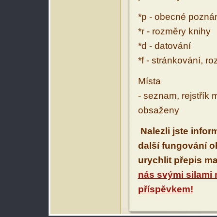
*p - obecné pozn
*r - rozměry knihy
*d - datování
*f - stránkování, r
Místa
- seznam, rejstřík 
obsaženy
Nalezli jste info
další fungování 
urychlit přepis m
nás svými silami
příspěvkem!