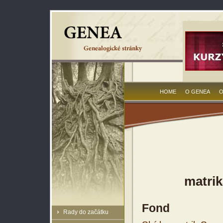
HOME
O GENEA
O
matrik
Fond
Rady do začátku