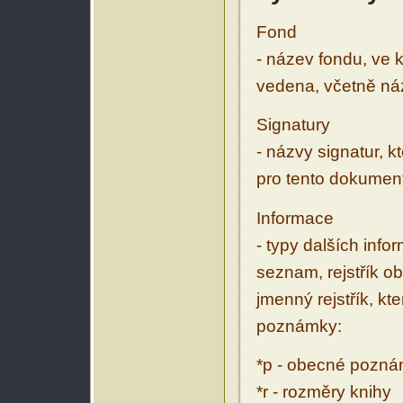
Fond
- název fondu, ve 
vedena, včetně ná
Signatury
- názvy signatur, k
pro tento dokumen
Informace
- typy dalších inf
seznam, rejstřík ob
jmenný rejstřík, kt
poznámky:
*p - obecné pozn
*r - rozměry knihy