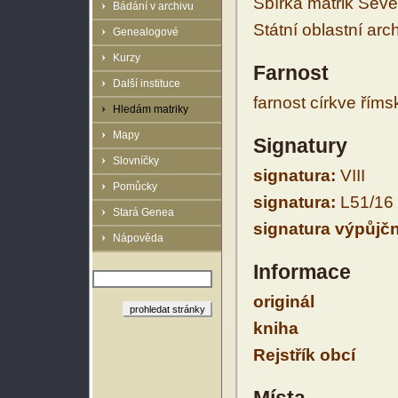
Sbírka matrik Sev
Bádání v archivu
Státní oblastní arc
Genealogové
Kurzy
Farnost
Další instituce
farnost církve řím
Hledám matriky
Mapy
Signatury
Slovníčky
signatura:
VIII
Pomůcky
signatura:
L51/16
Stará Genea
signatura výpůjčn
Nápověda
Informace
originál
kniha
Rejstřík obcí