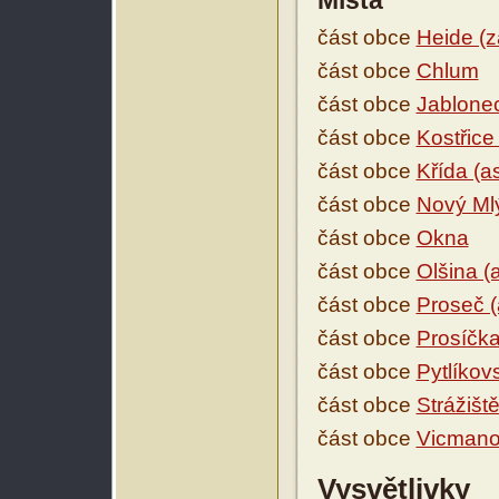
Místa
část obce
Heide (z
část obce
Chlum
část obce
Jablonec
část obce
Kostřice
část obce
Křída (a
část obce
Nový Mlý
část obce
Okna
část obce
Olšina (
část obce
Proseč (
část obce
Prosíčka
část obce
Pytlíkov
část obce
Strážišt
část obce
Vicman
Vysvětlivky