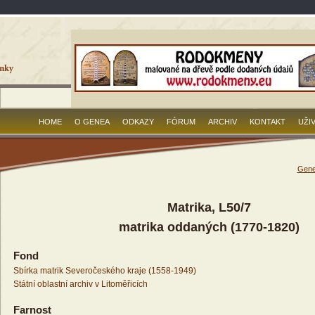
HOME
O GENEA
ODKAZY
FÓRUM
ARCHIV
KONTAKT
UŽI
Gene
Matrika, L50/7
matrika oddaných (1770-1820)
Fond
Sbírka matrik Severočeského kraje (1558-1949)
Státní oblastní archiv v Litoměřicích
Farnost