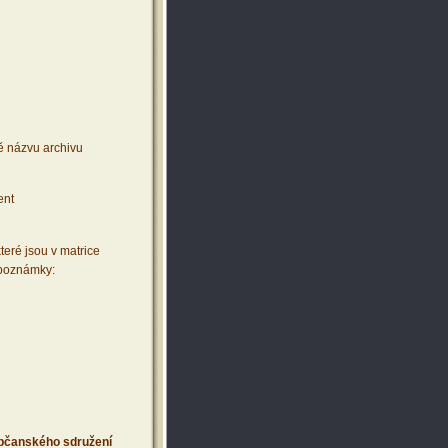
ě názvu archivu
ent
teré jsou v matrice
 poznámky:
 občanského sdružení