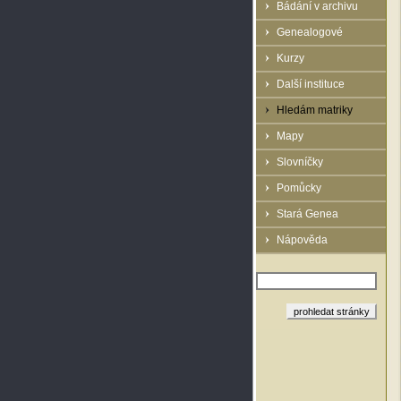
Bádání v archivu
Genealogové
Kurzy
Další instituce
Hledám matriky
Mapy
Slovníčky
Pomůcky
Stará Genea
Nápověda