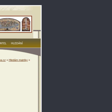
VATEL
HLEDÁNÍ
a.cz
»
Hledám matriky
»