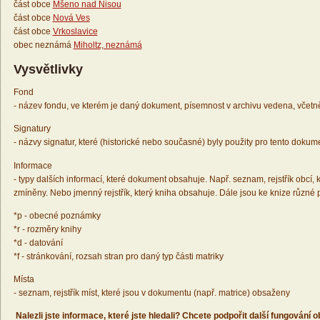
část obce
Mšeno nad Nisou
část obce
Nová Ves
část obce
Vrkoslavice
obec neznámá
Miholtz, neznámá
Vysvětlivky
Fond
- název fondu, ve kterém je daný dokument, písemnost v archivu vedena, včetn
Signatury
- názvy signatur, které (historické nebo současné) byly použity pro tento dokum
Informace
- typy dalších informací, které dokument obsahuje. Např. seznam, rejstřík obcí, k
zmíněny. Nebo jmenný rejstřík, který kniha obsahuje. Dále jsou ke knize různé
*p - obecné poznámky
*r - rozměry knihy
*d - datování
*f - stránkování, rozsah stran pro daný typ části matriky
Místa
- seznam, rejstřík míst, které jsou v dokumentu (např. matrice) obsaženy
Nalezli jste informace, které jste hledali? Chcete podpořit další fungování