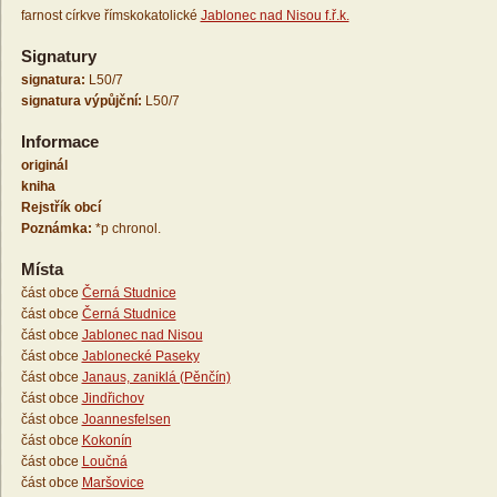
farnost církve římskokatolické
Jablonec nad Nisou f.ř.k.
Signatury
signatura:
L50/7
signatura výpůjční:
L50/7
Informace
originál
kniha
Rejstřík obcí
Poznámka:
*p chronol.
Místa
část obce
Černá Studnice
část obce
Černá Studnice
část obce
Jablonec nad Nisou
část obce
Jablonecké Paseky
část obce
Janaus, zaniklá (Pěnčín)
část obce
Jindřichov
část obce
Joannesfelsen
část obce
Kokonín
část obce
Loučná
část obce
Maršovice