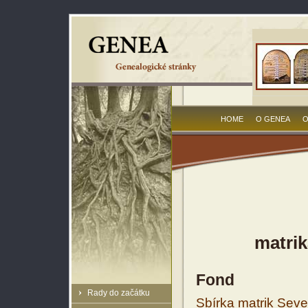
HOME
O GENEA
O
matrik
Fond
Rady do začátku
Sbírka matrik Sev