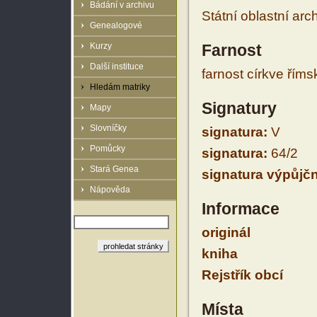
Bádání v archivu
Státní oblastní arc
Genealogové
Kurzy
Farnost
Další instituce
farnost církve řím
Hledám matriky
Signatury
Mapy
Slovníčky
signatura:
V
Pomůcky
signatura:
64/2
Stará Genea
signatura výpůjčn
Nápověda
Informace
originál
kniha
Rejstřík obcí
Místa