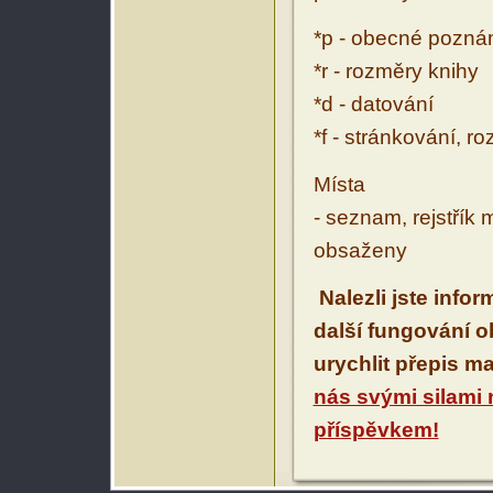
*p - obecné pozn
*r - rozměry knihy
*d - datování
*f - stránkování, r
Místa
- seznam, rejstřík 
obsaženy
Nalezli jste info
další fungování 
urychlit přepis m
nás svými silami
příspěvkem!