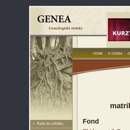
HOME
O GENEA
O
matri
Fond
Rady do začátku