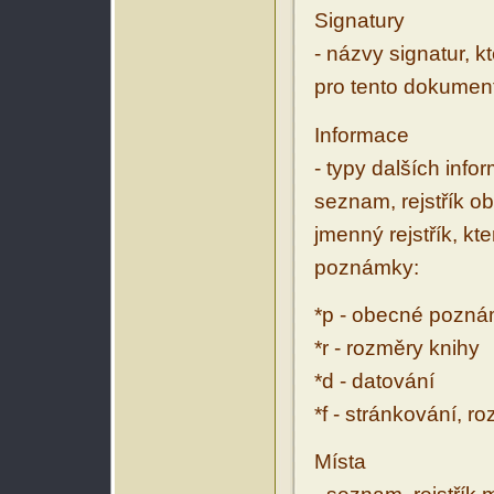
Signatury
- názvy signatur, k
pro tento dokumen
Informace
- typy dalších inf
seznam, rejstřík ob
jmenný rejstřík, kt
poznámky:
*p - obecné pozn
*r - rozměry knihy
*d - datování
*f - stránkování, r
Místa