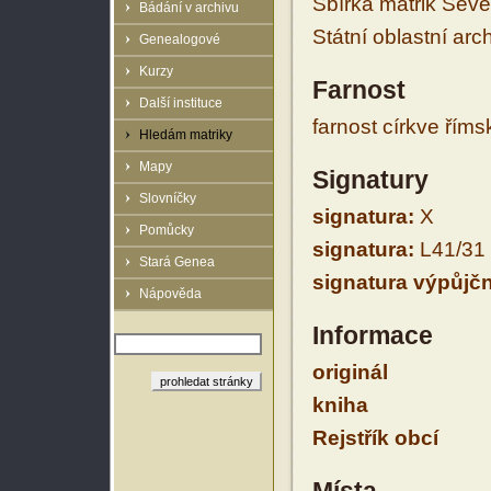
Sbírka matrik Sev
Bádání v archivu
Státní oblastní arc
Genealogové
Kurzy
Farnost
Další instituce
farnost církve řím
Hledám matriky
Mapy
Signatury
Slovníčky
signatura:
X
Pomůcky
signatura:
L41/31
Stará Genea
signatura výpůjčn
Nápověda
Informace
originál
kniha
Rejstřík obcí