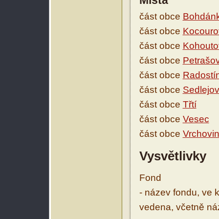
Místa
část obce
Bohdán
část obce
Kocouro
část obce
Kohouto
část obce
Petrašov
část obce
Radostí
část obce
Sedlejov
část obce
Třtí
část obce
Vesec
část obce
Vrchovi
Vysvětlivky
Fond
- název fondu, ve 
vedena, včetně ná