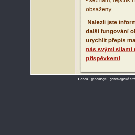
- seznam, rejstřík 
obsaženy
Nalezli jste info
další fungování 
urychlit přepis m
nás svými silami
příspěvkem!
Genea - genealogie - genealogické str