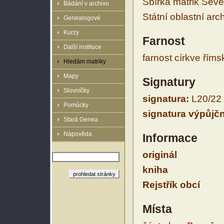
Sbírka matrik Sev
Bádání v archivu
Státní oblastní arc
Genealogové
Kurzy
Farnost
Další instituce
farnost církve řím
Hledám matriky
Mapy
Signatury
Slovníčky
signatura:
L20/22
Pomůcky
signatura výpůjčn
Stará Genea
Nápověda
Informace
originál
kniha
Rejstřík obcí
Místa