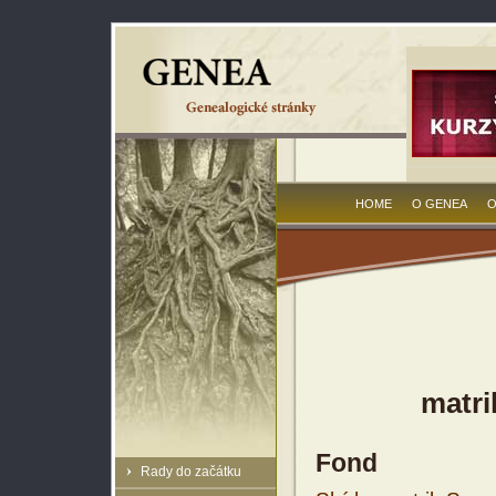
HOME
O GENEA
O
matri
Fond
Rady do začátku