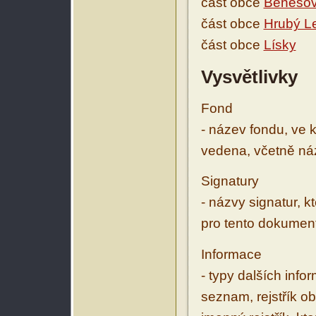
část obce
Benešov
část obce
Hrubý L
část obce
Lísky
Vysvětlivky
Fond
- název fondu, ve 
vedena, včetně ná
Signatury
- názvy signatur, k
pro tento dokumen
Informace
- typy dalších inf
seznam, rejstřík ob