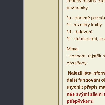
jmenný rejstřík, kt
poznámky:
*p - obecné pozn
*r - rozměry knihy
*d - datování
*f - stránkování, r
Místa
- seznam, rejstřík 
obsaženy
Nalezli jste info
další fungování 
urychlit přepis m
nás svými silami
příspěvkem!