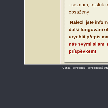
- seznam, rejstřík 
obsaženy
Nalezli jste info
další fungování 
urychlit přepis m
nás svými silami
příspěvkem!
Genea - genealogie - genealogické str