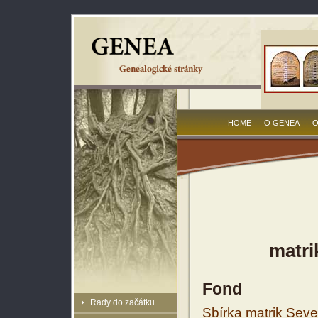
HOME
O GENEA
O
matri
Fond
Rady do začátku
Sbírka matrik Sev