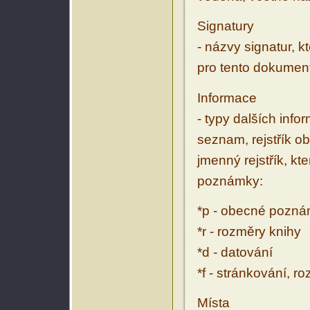
Signatury
- názvy signatur, k
pro tento dokumen
Informace
- typy dalších inf
seznam, rejstřík ob
jmenný rejstřík, kt
poznámky:
*p - obecné pozn
*r - rozměry knihy
*d - datování
*f - stránkování, r
Místa