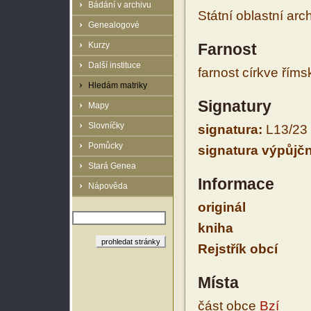
Bádání v archivu
Státní oblastní arc
Genealogové
Kurzy
Farnost
Další instituce
farnost církve řím
Hledám matriky
Signatury
Mapy
Slovníčky
signatura:
L13/23
Pomůcky
signatura výpůjčn
Stará Genea
Informace
Nápověda
originál
kniha
Rejstřík obcí
Místa
část obce
Bzí