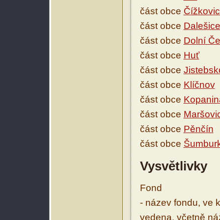
část obce
Čížkovi
část obce
Dalešic
část obce
Dolní Če
část obce
Huť
část obce
Jistebsk
část obce
Klíčnov
část obce
Kopanin
část obce
Maršovi
část obce
Pěnčín
část obce
Šumbur
Vysvětlivky
Fond
- název fondu, ve 
vedena, včetně ná